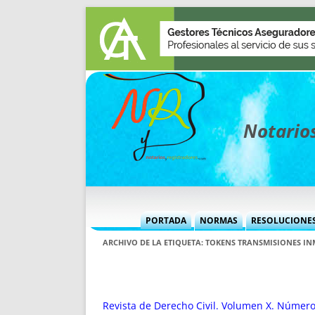
Notarios
PORTADA
NORMAS
RESOLUCIONE
MÁS USADAS (CUADRO)
INFORMES 
ARCHIVO DE LA ETIQUETA:
TOKENS TRANSMISIONES IN
INFORMES MENSUALES
VOCES P
MÁS DESTACADAS
VOCES M
TITULARES DESDE 2002
TITULARES
Revista de Derecho Civil. Volumen X. Número 2