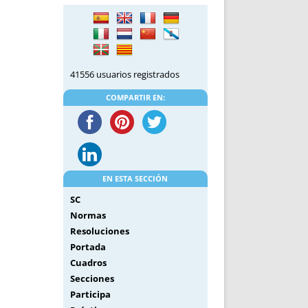
DE INICIO
PREMIO NYR
VORITOS
CONVENCIONES ANUALES
A IRPF
NUEVA ETAPA
AS
POLÍTICA DE PRIVACIDAD
41556 usuarios registrados
IJUELAS
AVISO LEGAL
POTECA
REPORTAR INCIDENCIA
COMPARTIR EN:
PERES
LOGOTIPO
CES
ENTREVISTAS
SONRISA
ENVÍA CORREO
EN ESTA SECCIÓN
CANALES DE VÍDEO
SC
Normas
Resoluciones
Portada
Cuadros
Secciones
Participa