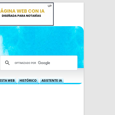
ESTA WEB
HISTÓRICO
ASISTENTE IA
A DGRN
QUÉ OFRECEMOS
 NIF
IDEARIO WEB
 LABORAL
QUIÉNES SOMOS
ÁBILES
HISTORIA