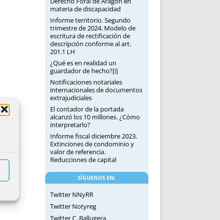
Derecho Foral de Aragón en
materia de discapacidad
Informe territorio. Segundo
trimestre de 2024. Modelo de
escritura de rectificación de
descripción conforme al art.
201.1 LH
¿Qué es en realidad un
guardador de hecho?[i]
Notificaciones notariales
internacionales de documentos
extrajudiciales
El contador de la portada
alcanzó los 10 millones. ¿Cómo
interpretarlo?
Informe fiscal diciembre 2023.
Extinciones de condominio y
valor de referencia.
Reducciones de capital
SÍGUENOS EN:
Twitter NNyRR
Twitter Notyreg
Twitter C. Ballugera