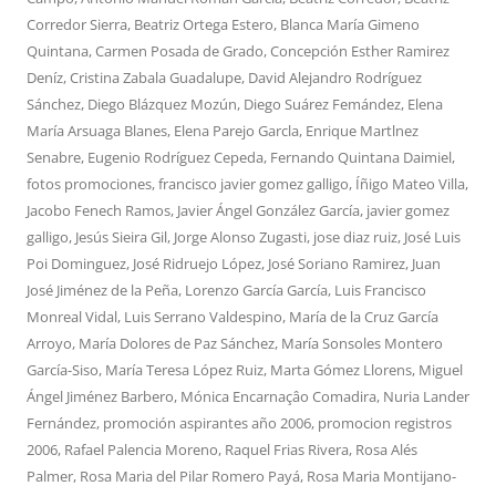
Corredor Sierra
,
Beatriz Ortega Estero
,
Blanca María Gimeno
Quintana
,
Carmen Posada de Grado
,
Concepción Esther Ramirez
Deníz
,
Cristina Zabala Guadalupe
,
David Alejandro Rodríguez
Sánchez
,
Diego Blázquez Mozún
,
Diego Suárez Femández
,
Elena
María Arsuaga Blanes
,
Elena Parejo Garcla
,
Enrique Martlnez
Senabre
,
Eugenio Rodríguez Cepeda
,
Fernando Quintana Daimiel
,
fotos promociones
,
francisco javier gomez galligo
,
Íñigo Mateo Villa
,
Jacobo Fenech Ramos
,
Javier Ángel González García
,
javier gomez
galligo
,
Jesús Sieira Gil
,
Jorge Alonso Zugasti
,
jose diaz ruiz
,
José Luis
Poi Dominguez
,
José Ridruejo López
,
José Soriano Ramirez
,
Juan
José Jiménez de la Peña
,
Lorenzo García García
,
Luis Francisco
Monreal Vidal
,
Luis Serrano Valdespino
,
María de la Cruz García
Arroyo
,
María Dolores de Paz Sánchez
,
María Sonsoles Montero
García-Siso
,
María Teresa López Ruiz
,
Marta Gómez Llorens
,
Miguel
Ángel Jiménez Barbero
,
Mónica Encarnaçâo Comadira
,
Nuria Lander
Fernández
,
promoción aspirantes año 2006
,
promocion registros
2006
,
Rafael Palencia Moreno
,
Raquel Frias Rivera
,
Rosa Alés
Palmer
,
Rosa Maria del Pilar Romero Payá
,
Rosa Maria Montijano-