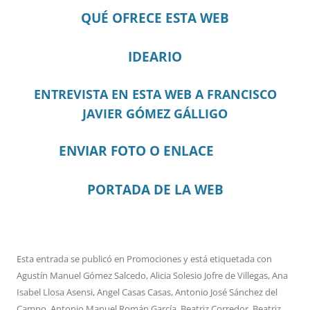
QUÉ OFRECE ESTA WEB
IDEARIO
ENTREVISTA EN ESTA WEB A FRANCISCO
JAVIER GÓMEZ GÁLLIGO
ENVIAR FOTO O ENLACE
PORTADA DE LA WEB
Esta entrada se publicó en
Promociones
y está etiquetada con
Agustín Manuel Gómez Salcedo
,
Alicia Solesio Jofre de Villegas
,
Ana
Isabel Llosa Asensi
,
Angel Casas Casas
,
Antonio José Sánchez del
Campo
,
Antonio Manuel Román García
,
Beatriz Corredor
,
Beatriz