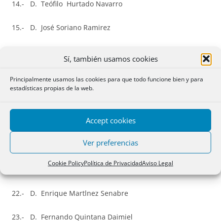
14.- D. Teófilo Hurtado Navarro
15.- D. José Soriano Ramirez
16.- Dª Mónica
Encarnaçâo
Comadira
Sí, también usamos cookies
17.- Dª Blanca María Gimeno Quintana
Principalmente usamos las cookies para que todo funcione bien y para
estadísticas propias de la web.
18.- D. Rafael Palencia Moreno
Accept cookies
19.- Dª María Dolores de Paz Sánchez
Ver preferencias
20.- Dª María Sonsoles Montero García-Siso
Cookie Policy
Política de Privacidad
Aviso Legal
21.- Dª María Teresa López Ruiz
22.- D. Enrique Martlnez Senabre
23.- D. Fernando Quintana Daimiel