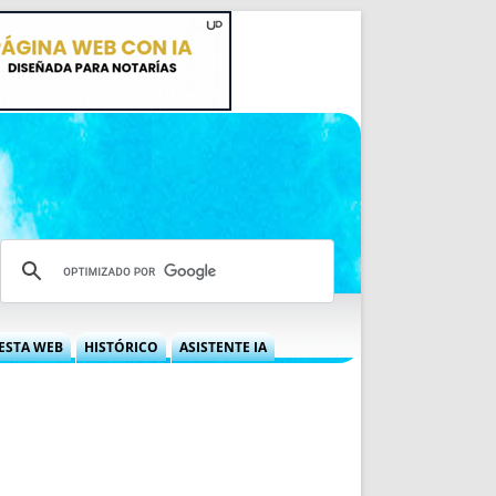
ESTA WEB
HISTÓRICO
ASISTENTE IA
A DGRN
QUÉ OFRECEMOS
 NIF
IDEARIO WEB
 LABORAL
QUIÉNES SOMOS
ÁBILES
HISTORIA