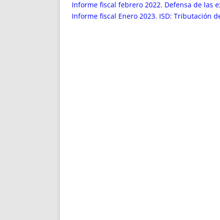
ENRIQUECIDAS
TITULARES 
Informe fiscal febrero 2022. Defensa de las 
NO DESESPERES
CAT
Informe fiscal Enero 2023. ISD: Tributación 
A MANO
SUCESIONES 
FUTURAS NORMAS
GEORREFE
ALQUILE
TRI
LH Y C
¿SABIA
FRANCI
BÚSQUED