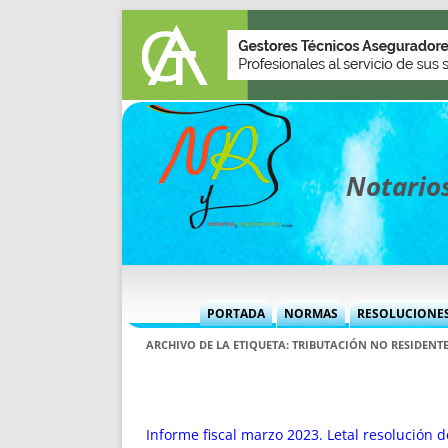
Notarios
PORTADA
NORMAS
RESOLUCIONE
MÁS USADAS (CUADRO)
INFORMES 
ARCHIVO DE LA ETIQUETA:
TRIBUTACIÓN NO RESIDENT
INFORMES MENSUALES
VOCES P
MÁS DESTACADAS
VOCES M
TITULARES DESDE 2002
TITULARES
Informe fiscal marzo 2023. Letal resolución d