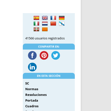
DE INICIO
PREMIO NYR
VORITOS
CONVENCIONES ANUALES
A IRPF
NUEVA ETAPA
AS
POLÍTICA DE PRIVACIDAD
IJUELAS
AVISO LEGAL
POTECA
REPORTAR INCIDENCIA
41566 usuarios registrados
PERES
LOGOTIPO
COMPARTIR EN:
CES
ENTREVISTAS
SONRISA
ENVÍA CORREO
CANALES DE VÍDEO
EN ESTA SECCIÓN
SC
Normas
Resoluciones
Portada
Cuadros