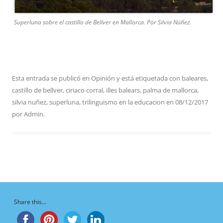
Superluna sobre el castillo de Bellver en Mallorca. Por Silvia Núñez.
Esta entrada se publicó en
Opinión
y está etiquetada con
baleares
,
castillo de bellver
,
ciriaco corral
,
illes balears
,
palma de mallorca
,
silvia nuñez
,
superluna
,
trilinguismo en la educacion
en
08/12/2017
por
Admin
.
Share this...