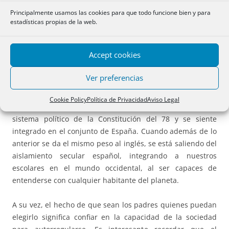
pertenece a una comunidad de hablantes de la que no
Principalmente usamos las cookies para que todo funcione bien y para
formamos parte.
estadísticas propias de la web.
En cambio, la equiparación del número de horas
Accept cookies
impartidas en los dos idiomas oficiales, como autorizó
Jaume Matas con el decreto 50/50 transmite un mensaje
Ver preferencias
político concreto, que significa que ambas lenguas son
igualmente importantes y propias de la Comunidad.
Cookie Policy
Política de Privacidad
Aviso Legal
Significa que quien elige esa opción está a gusto con el
sistema político de la Constitución del 78 y se siente
integrado en el conjunto de España. Cuando además de lo
anterior se da el mismo peso al inglés, se está saliendo del
aislamiento secular español, integrando a nuestros
escolares en el mundo occidental, al ser capaces de
entenderse con cualquier habitante del planeta.
A su vez, el hecho de que sean los padres quienes puedan
elegirlo significa confiar en la capacidad de la sociedad