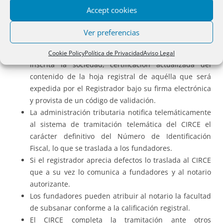
De todo ello se da traslado a los fundadores si lo
Accept cookies
solicitan y al notario autorizante.
El certificado acredita la inscripción de la sociedad y
Ver preferencias
el nombramiento del administrador.
El interesado también puede solicitar, una vez
Cookie Policy
Política de Privacidad
Aviso Legal
inscrita la sociedad, certificación actualizada del
contenido de la hoja registral de aquélla que será
expedida por el Registrador bajo su firma electrónica
y provista de un código de validación.
La administración tributaria notifica telemáticamente
al sistema de tramitación telemática del CIRCE el
carácter definitivo del Número de Identificación
Fiscal, lo que se traslada a los fundadores.
Si el registrador aprecia defectos lo traslada al CIRCE
que a su vez lo comunica a fundadores y al notario
autorizante.
Los fundadores pueden atribuir al notario la facultad
de subsanar conforme a la calificación registral.
El CIRCE completa la tramitación ante otros