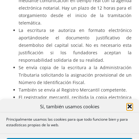
mediante comunicación en tiempo real con la agenda
electrónica notarial. Hay un plazo de 12 horas para el
otorgamiento desde el inicio de la tramitación
telemática.
La escritura se autoriza en formato electrónico
aportándosele el documento justificativo de
desembolso del capital social. No es necesario esta
justificación si los fundadores aceptan la
responsabilidad solidaria de su realidad.
Se envía copia de la escritura a la Administración
Tributaria solicitando la asignación provisional de un
Número de Identificación Fiscal.
También se envía al Registro Mercantil competente.
El registrador mercantil, recibida la copia electrónica
del CIRCE, junto con el NIF provisional asignado y la
Sí, también usamos cookies
justificación de la exención del ITPAJD, tiene 6 horas
Principalmente usamos las cookies para que todo funcione bien y para
hábiles para calificar e inscribir.
estadísticas propias de la web.
Remite al CIRCE el mismo día certificado de la
inscripción y solicita el NIF definitivo.