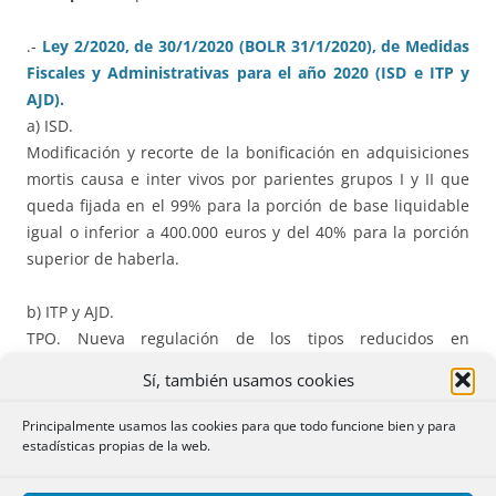
.-
Ley 2/2020, de 30/1/2020 (BOLR 31/1/2020), de Medidas
Fiscales y Administrativas para el año 2020 (ISD e ITP y
AJD).
a) ISD.
Modificación y recorte de la bonificación en adquisiciones
mortis causa e inter vivos por parientes grupos I y II que
queda fijada en el 99% para la porción de base liquidable
igual o inferior a 400.000 euros y del 40% para la porción
superior de haberla.
b) ITP y AJD.
TPO. Nueva regulación de los tipos reducidos en
adquisición de vivienda habitual, sujetas a determinados
Sí, también usamos cookies
requisitos: 5% o 3% para adquisiciones por familias
numerosas, viviendas de protección oficial, jóvenes
Principalmente usamos las cookies para que todo funcione bien y para
menores de 36 años y personas con discapacidad con un
estadísticas propias de la web.
grado igual o superior al 33%.