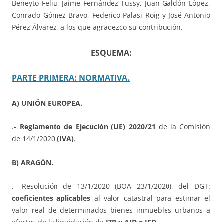
Beneyto Feliu, Jaime Fernández Tussy, Juan Galdón López,
Conrado Gómez Bravo, Federico Palasi Roig y José Antonio
Pérez Álvarez, a los que agradezco su contribución.
ESQUEMA:
PARTE PRIMERA: NORMATIVA.
A) UNIÓN EUROPEA.
.-
Reglamento de Ejecución (UE) 2020/21
de la Comisión
de 14/1/2020
(IVA)
.
B) ARAGÓN.
.- Resolución de 13/1/2020 (BOA 23/1/2020), del DGT:
coeficientes aplicables
al valor catastral para estimar el
valor real de determinados bienes inmuebles urbanos a
efectos de la liquidación de
ITP y AJD e ISD
.