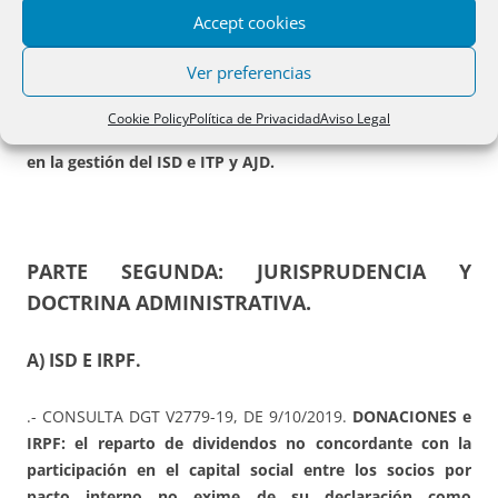
Accept cookies
E) PAÍS VASCO.
Ver preferencias
.- VIZCAYA. Orden Foral 33/2020
, de 9/1/2020 (BOB
22/1/2020) del diputado foral de Hacienda y Finanzas, por
Cookie Policy
Política de Privacidad
Aviso Legal
la que se aprueban los
precios medios de venta aplicables
en la gestión del ISD e ITP y AJD.
PARTE SEGUNDA: JURISPRUDENCIA Y
DOCTRINA ADMINISTRATIVA.
A) ISD E IRPF.
.- CONSULTA DGT V2779-19, DE 9/10/2019.
DONACIONES e
IRPF: el reparto de dividendos no concordante con la
participación en el capital social entre los socios por
pacto interno no exime de su declaración como