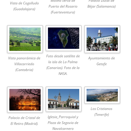
Molino cerca de
Palacio Ducal de
Vista de Cogolludo
Puerto del Rosario
Béjar (Salamanca)
(Guadalajara)
(Fuerteventura)
Foto desde satélite de
Vista panorámica de
Ayuntamiento de
la isla de La Palma
Villacarriedo
Getafe
(Canarias). Foto de la
(Cantabria)
NASA.
Los Cristianos
(Tenerife)
Iglesia_Parroquial y
Palacio de Cristal de
Plaza de Segovia de
El Retiro (Madrid).
Navalcarnero