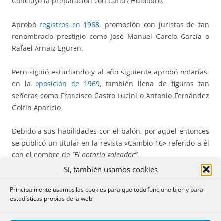
Concluyó la preparación con Carlos Huidobro.
Aprobó
registros en 1968
, promoción con juristas de tan
renombrado prestigio como José Manuel García García o
Rafael Arnaiz Eguren.
Pero siguió estudiando y al año siguiente aprobó notarías,
en la
oposición de 1969
, también llena de figuras tan
señeras como Francisco Castro Lucini o Antonio Fernández
Golfín Aparicio
Debido a sus habilidades con el balón, por aquel entonces
se publicó un titular en la revista «Cambio 16» referido a él
con el nombre de
“El notario goleador”
.
Sí, también usamos cookies
3.- Matrimonio y destinos.
Principalmente usamos las cookies para que todo funcione bien y para
estadísticas propias de la web.
Una vez sacadas las dos oposiciones, cuando Juan José
venía por Madrid, solía acudir con un amigo a un gimnasio