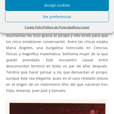
Accept cookies
situado en la plaza Conde de Suchil. En una ocasión, a su
salida, se sentaron un rato en un banco de la plaza. Cerca
Ver preferencias
de ellos había un grupo de tres chicas charlando entre
ellas. Su amigo, que era más lanzado que él, le dijo a una
Cookie Policy
Política de Privacidad
Aviso Legal
de ellas:
¡Pero si tienes los ojos más bonitos que éste!
A las
muchachas les hizo gracia el piropo y ello sirvió para que
los cinco entablaran conversación. Entre las chicas estaba
Maria Ángeles, una burgalesa licenciada en Ciencias
Físicas y magnífica matemática, bellísima mujer de la que
quedó prendado. Este encuentro casual entre
desconocidos terminó en boda un par de años después.
Tendría que hacer pensar a los que denuestan el piropo,
aunque éste sea elegante, pues en el caso relatado estuvo
en el origen de un matrimonio feliz del que nacieron tres
hijos, Amanay, Juan José y Gonzalo.