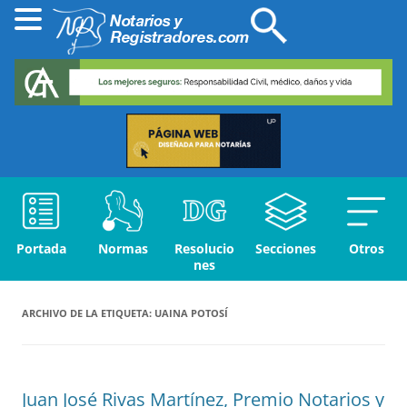
Portada
Normas
Resolucio
Secciones
Otros
nes
ARCHIVO DE LA ETIQUETA:
UAINA POTOSÍ
Juan José Rivas Martínez, Premio Notarios y