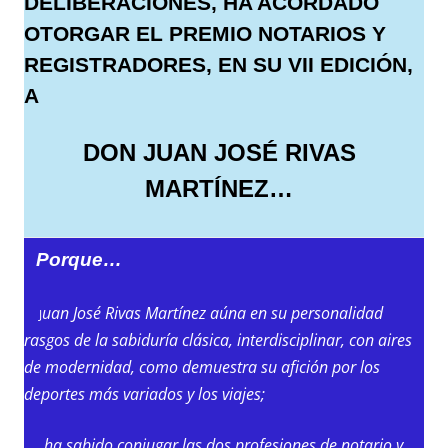
DELIBERACIONES, HA ACORDADO
OTORGAR EL PREMIO NOTARIOS Y
REGISTRADORES, EN SU VII EDICIÓN,
A
DON JUAN JOSÉ RIVAS
MARTÍNEZ…
Porque…
uan José Rivas Martínez aúna en su personalidad
J
rasgos de la sabiduría clásica, interdisciplinar, con aires
de modernidad, como demuestra su afición por los
deportes más variados y los viajes;
ha sabido conjugar las dos profesiones de notario y