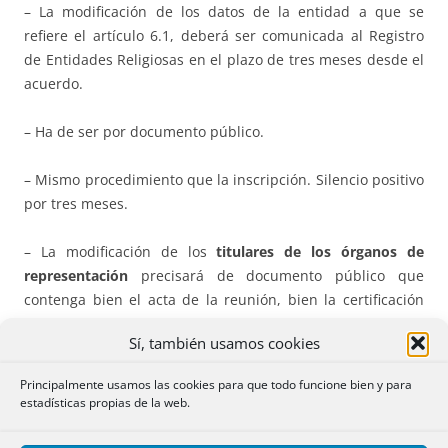
– La modificación de los datos de la entidad a que se
refiere el artículo 6.1, deberá ser comunicada al Registro
de Entidades Religiosas en el plazo de tres meses desde el
acuerdo.
– Ha de ser por documento público.
– Mismo procedimiento que la inscripción. Silencio positivo
por tres meses.
– La modificación de los
titulares de los órganos de
representación
precisará de documento público que
contenga bien el acta de la reunión, bien la certificación
del acuerdo adoptado por el órgano competente en los que
Sí, también usamos cookies
deberá constar los requisitos del art. 14.
Principalmente usamos las cookies para que todo funcione bien y para
Lugares de culto.
Las entidades inscritas podrán solicitar
estadísticas propias de la web.
la anotación de sus lugares de culto. Dicha anotación no
conferirá personalidad jurídica propia.