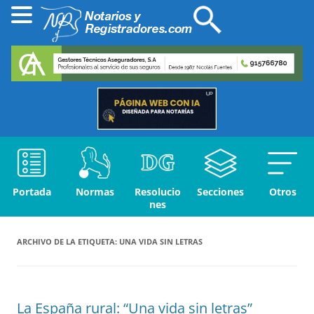
Portada
Normas
Resolucio
Secciones
Otros
nes
ARCHIVO DE LA ETIQUETA:
UNA VIDA SIN LETRAS
La España rural: “Una vida sin letras”