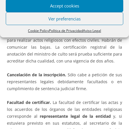
Accept cookies
M
inistro de culto
. Como novedad, las entidades religiosas
Ver preferencias
inscritas podrán anotar en el Registro a sus ministros de
culto que ostenten residencia legal en España. En todo
Cookie Policy
Política de Privacidad
Aviso Legal
caso, deberán anotarse aquellos que estén habilitados
para realizar actos religiosos con efectos civiles. Habrán de
comunicar las bajas. La certificación registral de la
anotación del ministro de culto será prueba suficiente para
acreditar dicha cualidad, con una vigencia de dos años.
Cancelación de la inscripción.
Sólo cabe a petición de sus
representantes legales debidamente facultados o en
cumplimiento de sentencia judicial firme.
Facultad de certificar.
La facultad de certificar las actas y
los acuerdos de los órganos de las entidades religiosas
corresponde al
representante legal de la entidad
y, si
estuviera previsto en sus estatutos, al secretario de la