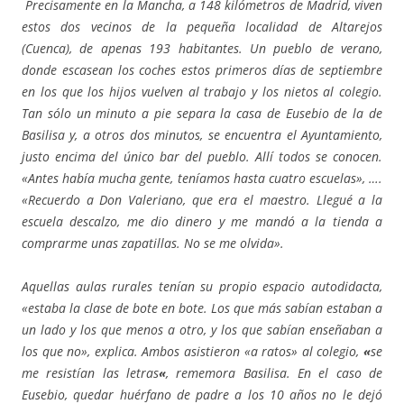
Precisamente en la Mancha, a 148 kilómetros de Madrid, viven
estos dos vecinos de la pequeña localidad de Altarejos
(Cuenca), de apenas 193 habitantes. Un pueblo de verano,
donde escasean los coches estos primeros días de septiembre
en los que los hijos vuelven al trabajo y los nietos al colegio.
Tan sólo un minuto a pie separa la casa de Eusebio de la de
Basilisa y, a otros dos minutos, se encuentra el Ayuntamiento,
justo encima del único bar del pueblo. Allí todos se conocen.
«Antes había mucha gente, teníamos hasta cuatro escuelas», ….
«Recuerdo a Don Valeriano, que era el maestro. Llegué a la
escuela descalzo, me dio dinero y me mandó a la tienda a
comprarme unas zapatillas. No se me olvida».
Aquellas aulas rurales tenían su propio espacio autodidacta,
«estaba la clase de bote en bote. Los que más sabían estaban a
un lado y los que menos a otro, y los que sabían enseñaban a
los que no», explica. Ambos asistieron «a ratos» al colegio,
«
se
me resistían las letras
«
, rememora Basilisa. En el caso de
Eusebio, quedar huérfano de padre a los 10 años no le dejó