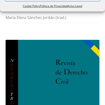
contracts y protección de
Cookie Policy
Política de Privacidad
Aviso Legal
consumidores
María Elena Sánchez Jordán (trad.)