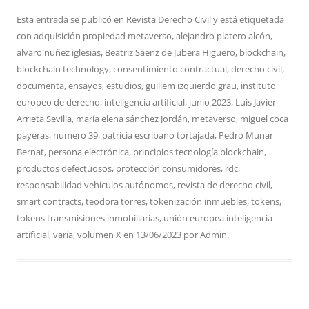
Esta entrada se publicó en
Revista Derecho Civil
y está etiquetada
con
adquisición propiedad metaverso
,
alejandro platero alcón
,
alvaro nuñez iglesias
,
Beatriz Sáenz de Jubera Higuero
,
blockchain
,
blockchain technology
,
consentimiento contractual
,
derecho civil
,
documenta
,
ensayos
,
estudios
,
guillem izquierdo grau
,
instituto
europeo de derecho
,
inteligencia artificial
,
junio 2023
,
Luis Javier
Arrieta Sevilla
,
maría elena sánchez Jordán
,
metaverso
,
miguel coca
payeras
,
numero 39
,
patricia escribano tortajada
,
Pedro Munar
Bernat
,
persona electrónica
,
principios tecnología blockchain
,
productos defectuosos
,
protección consumidores
,
rdc
,
responsabilidad vehículos autónomos
,
revista de derecho civil
,
smart contracts
,
teodora torres
,
tokenización inmuebles
,
tokens
,
tokens transmisiones inmobiliarias
,
unión europea inteligencia
artificial
,
varia
,
volumen X
en
13/06/2023
por
Admin
.