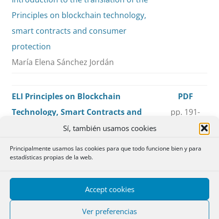
Principles on blockchain technology,
smart contracts and consumer
protection
María Elena Sánchez Jordán
ELI Principles on Blockchain
PDF
Technology, Smart Contracts and
pp. 191-
Consumer Protection
251
Sí, también usamos cookies
Instituto Europeo de Derecho
Principalmente usamos las cookies para que todo funcione bien y para
estadísticas propias de la web.
Principios del Instituto Europeo de
PDF
Accept cookies
Derecho (European Law Institute, ELI)
pp. 253-
sobre tecnología Blockchain, smart
355
Ver preferencias