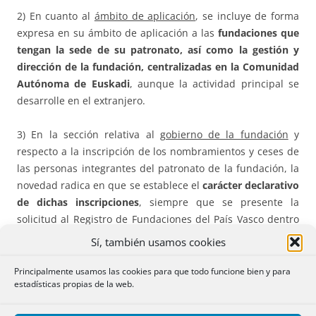
2) En cuanto al
ámbito de aplicación
, se incluye de forma
expresa en su ámbito de aplicación a las
fundaciones que
tengan la sede de su patronato, así como la gestión y
dirección de la fundación, centralizadas en la Comunidad
Autónoma de Euskadi
, aunque la actividad principal se
desarrolle en el extranjero.
3) En la sección relativa al
gobierno de la fundación
y
respecto a la inscripción de los nombramientos y ceses de
las personas integrantes del patronato de la fundación, la
novedad radica en que se establece el
carácter declarativo
de dichas inscripciones
, siempre que se presente la
solicitud al Registro de Fundaciones del País Vasco dentro
del plazo de tres meses contados desde la adopción de
Sí, también usamos cookies
dichos acuerdos o desde la fecha de la renuncia. Pasado
dicho plazo sin que haya sido solicitada la inscripción
Principalmente usamos las cookies para que todo funcione bien y para
estadísticas propias de la web.
registral, esta adquirirá carácter constitutivo, para reforzar
la seguridad jurídica respecto de terceros, por lo que los