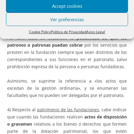
acuerdos solo tendrán validez una vez inscritos en el
Accept cookies
Registro de Fundaciones del País Vasco, con efectos
retroactivos a la fecha en la que fueron formalmente
Ver preferencias
adoptados.
Cookie Policy
Política de Privacidad
Aviso Legal
Por otro lado, se establece la
posibilidad de que los
patronos o patronas puedan cobrar
por los servicios que
presten en la fundación siempre que sean distintos de los
correspondientes a sus funciones en el patronato, salvo
prohibición expresa de la persona o personas fundadoras.
Asimismo, se suprime la referencia a «los actos que
excedan de la gestión ordinaria», y se enumeran las
facultades que no pueden ser delegadas por el patronato.
4) Respecto al
patrimonio de las fundaciones
, cabe indicar
que cuando las fundaciones realicen
actos de disposición
o gravamen
relativos a los bienes o derechos que formen
parte de la dotación patrimonial, los que estén