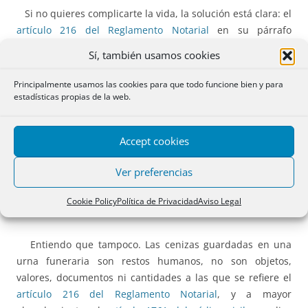
Si no quieres complicarte la vida, la solución está clara: el
artículo 216 del Reglamento Notarial
en su párrafo
segundo nos dice:
Sí, también usamos cookies
La admisión de depósitos es voluntaria, por parte del
Principalmente usamos las cookies para que todo funcione bien y para
Notario, quien podrá imponer condiciones al depositante.
estadísticas propias de la web.
Blanco y en botella, le digo que no lo hago y que se
Accept cookies
busque la vida.
Ver preferencias
Pero: ¿y si dada la situación decido echarle una mano y
aceptar el depósito? ¿Es factible el depósito notarial de una
Cookie Policy
Política de Privacidad
Aviso Legal
urna funeraria?
Entiendo que tampoco. Las cenizas guardadas en una
urna funeraria son restos humanos, no son objetos,
valores, documentos ni cantidades a las que se refiere el
artículo 216 del Reglamento Notarial
, y a mayor