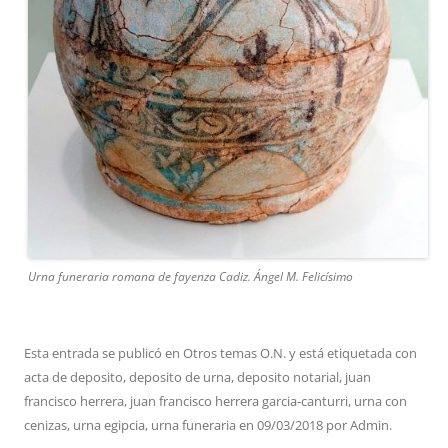
Urna funeraria romana de fayenza Cadiz. Ángel M. Felicísimo
Esta entrada se publicó en
Otros temas O.N.
y está etiquetada con
acta de deposito
,
deposito de urna
,
deposito notarial
,
juan
francisco herrera
,
juan francisco herrera garcia-canturri
,
urna con
cenizas
,
urna egipcia
,
urna funeraria
en
09/03/2018
por
Admin
.