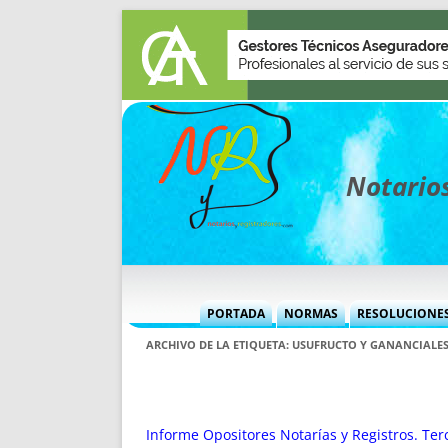
Notarios
PORTADA
NORMAS
RESOLUCIONE
MÁS USADAS (CUADRO)
INFORMES 
ARCHIVO DE LA ETIQUETA:
USUFRUCTO Y GANANCIALE
INFORMES MENSUALES
VOCES P
MÁS DESTACADAS
VOCES M
TITULARES DESDE 2002
TITULARES
Informe Opositores Notarías y Registros. Ter