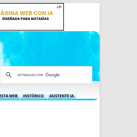
ESTA WEB
HISTÓRICO
ASISTENTE IA
A DGRN
QUÉ OFRECEMOS
 NIF
IDEARIO WEB
 LABORAL
QUIÉNES SOMOS
ÁBILES
HISTORIA