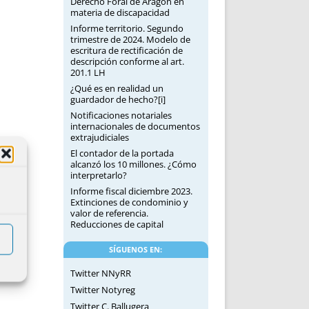
Derecho Foral de Aragón en
materia de discapacidad
Informe territorio. Segundo
trimestre de 2024. Modelo de
escritura de rectificación de
descripción conforme al art.
201.1 LH
¿Qué es en realidad un
guardador de hecho?[i]
Notificaciones notariales
internacionales de documentos
extrajudiciales
El contador de la portada
alcanzó los 10 millones. ¿Cómo
interpretarlo?
Informe fiscal diciembre 2023.
Extinciones de condominio y
valor de referencia.
Reducciones de capital
SÍGUENOS EN:
Twitter NNyRR
Twitter Notyreg
Twitter C. Ballugera