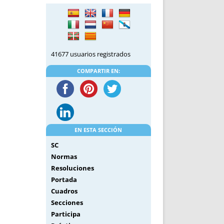
DE INICIO
PREMIO NYR
VORITOS
CONVENCIONES ANUALES
A IRPF
NUEVA ETAPA
AS
POLÍTICA DE PRIVACIDAD
41677 usuarios registrados
IJUELAS
AVISO LEGAL
POTECA
REPORTAR INCIDENCIA
COMPARTIR EN:
PERES
LOGOTIPO
CES
ENTREVISTAS
SONRISA
ENVÍA CORREO
EN ESTA SECCIÓN
CANALES DE VÍDEO
SC
Normas
Resoluciones
Portada
Cuadros
Secciones
Participa