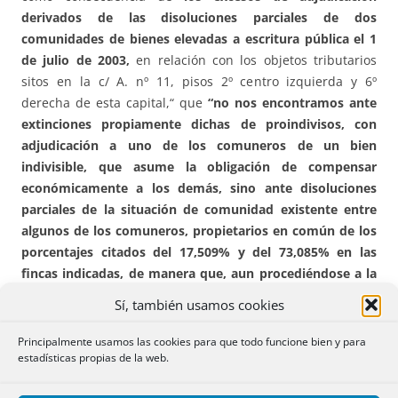
derivados de las disoluciones parciales de dos
comunidades de bienes elevadas a escritura pública el 1
de julio de 2003,
en relación con los objetos tributarios
sitos en la c/ A. nº 11, pisos 2º centro izquierda y 6º
derecha de esta capital,“ que
“no nos encontramos ante
extinciones propiamente dichas de proindivisos, con
adjudicación a uno de los comuneros de un bien
indivisible, que asume la obligación de compensar
económicamente a los demás, sino ante disoluciones
parciales de la situación de comunidad existente entre
algunos de los comuneros, propietarios en común de los
porcentajes citados del 17,509% y del 73,085% en las
fincas indicadas, de manera que, aun procediéndose a la
disolución parcial de las comunidades de bienes,
Sí, también usamos cookies
continuó manteniéndose dicha situación de
indivisión
respecto de los objetos tributarios sitos en la c/
Principalmente usamos las cookies para que todo funcione bien y para
estadísticas propias de la web.
A. nº 11, pisos 2º centro izda. y 6º dcha.,
y continuando los
adjudicatarios (en el primer caso, Dña. Amalia Os. G. O., y