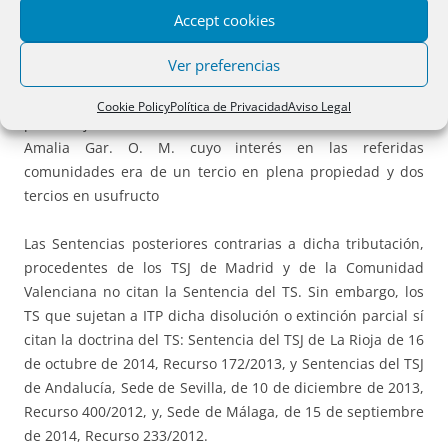
en el segundo, D. Carlos Os. G. O.) como comuneros
Accept cookies
propietarios proindiviso de los inmuebles citados junto
con otros titulares propietarios
.” “Las adjudicaciones se
Ver preferencias
efectúan, en ambos casos, a comuneros previamente
titulares de una sexta parte de la nuda propiedad de los
Cookie Policy
Política de Privacidad
Aviso Legal
porcentajes indicados, existiendo otro comunero, Dña.
Amalia Gar. O. M. cuyo interés en las referidas
comunidades era de un tercio en plena propiedad y dos
tercios en usufructo
Las Sentencias posteriores contrarias a dicha tributación,
procedentes de los TSJ de Madrid y de la Comunidad
Valenciana no citan la Sentencia del TS. Sin embargo, los
TS que sujetan a ITP dicha disolución o extinción parcial sí
citan la doctrina del TS: Sentencia del TSJ de La Rioja de 16
de octubre de 2014, Recurso 172/2013, y Sentencias del TSJ
de Andalucía, Sede de Sevilla, de 10 de diciembre de 2013,
Recurso 400/2012, y, Sede de Málaga, de 15 de septiembre
de 2014, Recurso 233/2012.