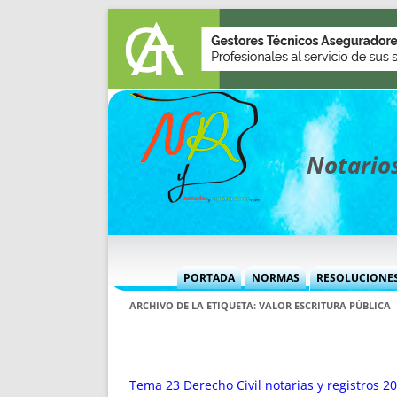
Notarios
PORTADA
NORMAS
RESOLUCIONE
MÁS USADAS (CUADRO)
INFORMES 
ARCHIVO DE LA ETIQUETA:
VALOR ESCRITURA PÚBLICA
INFORMES MENSUALES
VOCES P
MÁS DESTACADAS
VOCES M
TITULARES DESDE 2002
TITULARES
Tema 23 Derecho Civil notarias y registros 20