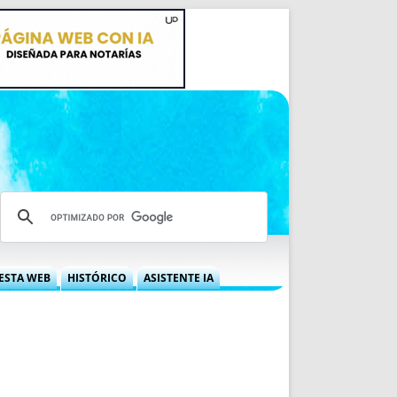
ESTA WEB
HISTÓRICO
ASISTENTE IA
A DGRN
QUÉ OFRECEMOS
 NIF
IDEARIO WEB
 LABORAL
QUIÉNES SOMOS
ÁBILES
HISTORIA