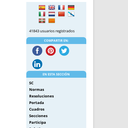
DE INICIO
PREMIO NYR
VORITOS
CONVENCIONES ANUALES
A IRPF
NUEVA ETAPA
AS
POLÍTICA DE PRIVACIDAD
41843 usuarios registrados
IJUELAS
AVISO LEGAL
POTECA
REPORTAR INCIDENCIA
COMPARTIR EN:
PERES
LOGOTIPO
CES
ENTREVISTAS
SONRISA
ENVÍA CORREO
EN ESTA SECCIÓN
CANALES DE VÍDEO
SC
Normas
Resoluciones
Portada
Cuadros
Secciones
Participa