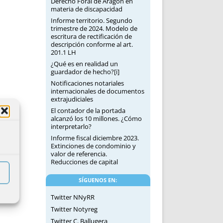
Derecho Foral de Aragón en
materia de discapacidad
Informe territorio. Segundo
trimestre de 2024. Modelo de
escritura de rectificación de
descripción conforme al art.
201.1 LH
¿Qué es en realidad un
guardador de hecho?[i]
Notificaciones notariales
internacionales de documentos
extrajudiciales
El contador de la portada
alcanzó los 10 millones. ¿Cómo
interpretarlo?
Informe fiscal diciembre 2023.
Extinciones de condominio y
valor de referencia.
Reducciones de capital
SÍGUENOS EN:
Twitter NNyRR
Twitter Notyreg
Twitter C. Ballugera