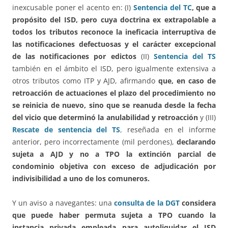
inexcusable poner el acento en: (I)
Sentencia del TC
, que a
propósito del ISD, pero cuya doctrina ex extrapolable a
todos los tributos reconoce la ineficacia interruptiva de
las notificaciones defectuosas y el carácter excepcional
de las notificaciones por edictos
(II)
Sentencia del TS
también en el ámbito el ISD, pero igualmente extensiva a
otros tributos como ITP y AJD, afirmando
que, en caso de
retroacción de actuaciones el plazo del procedimiento no
se reinicia de nuevo, sino que se reanuda desde la fecha
del vicio que determinó la anulabilidad y retroacción
y (III)
Rescate de sentencia del TS
,
reseñada en el informe
anterior, pero incorrectamente (mil perdones),
declarando
sujeta a AJD y no a TPO la extinción parcial de
condominio objetiva con exceso de adjudicación por
indivisibilidad a uno de los comuneros.
Y un aviso a navegantes: una
consulta de la DGT
considera
que puede haber permuta sujeta a TPO cuando la
instancia privada empleada para autoliquidar el ISD