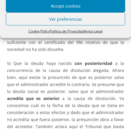
mandato del
artículo 367 LSC
, es decir que no haya
Accept cookies
convocado la junta para acordar la disolución o remover la
causa que la origina. Pero esta convocatoria no elimina la
Ver preferencias
responsabilidad del administrador pues si no se logra el
acuerdo debe promover la disolución judicial de la
Cookie Policy
Política de Privacidad
Aviso Legal
sociedad. Para la prueba de este requisito al juzgador le es
suficiente con el certificado del RM relativo de que la
sociedad no ha sido disuelta.
5) Que la deuda haya nacido
con posterioridad
a la
concurrencia de la causa de disolución alegada. Ahora
bien, aquí existe la presunción de que es posterior salvo
que el administrador acredite lo contrario. Se presume que
la deuda social es posterior, salvo que el administrador
acredite que es anterior
a la causa de disolución. Ya
conocemos cuál es la fecha de la deuda que se toma en
consideración a estos efectos y dado que el administrador
no acredita que fuera posterior, la presunción obra a favor
del acreedor. También aclara aquí el Tribunal que basta