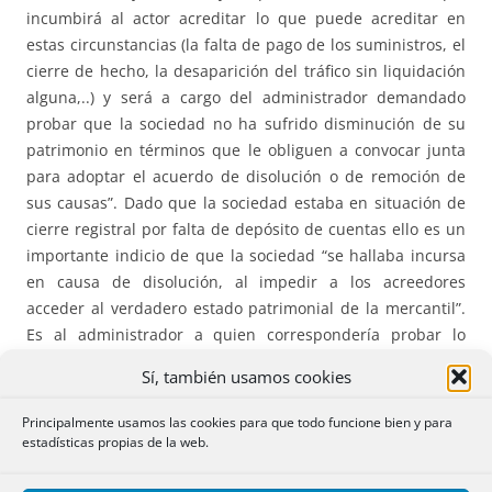
incumbirá al actor acreditar lo que puede acreditar en
estas circunstancias (la falta de pago de los suministros, el
cierre de hecho, la desaparición del tráfico sin liquidación
alguna,..) y será a cargo del administrador demandado
probar que la sociedad no ha sufrido disminución de su
patrimonio en términos que le obliguen a convocar junta
para adoptar el acuerdo de disolución o de remoción de
sus causas”. Dado que la sociedad estaba en situación de
cierre registral por falta de depósito de cuentas ello es un
importante indicio de que la sociedad “se hallaba incursa
en causa de disolución, al impedir a los acreedores
acceder al verdadero estado patrimonial de la mercantil”.
Es al administrador a quien correspondería probar lo
contrario “debiendo en consecuencia soportar las
Sí, también usamos cookies
consecuencias del déficit probatorio ex artículo 217.7 de la
Ley de Enjuiciamiento Civil”.
Principalmente usamos las cookies para que todo funcione bien y para
estadísticas propias de la web.
4) Que el administrador social haya
quebrantado
el