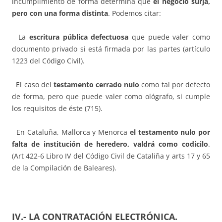
incumplimiento de forma determina que
el negocio surja,
pero con una forma distinta
. Podemos citar:
La
escritura pública defectuosa
que puede valer como
documento privado si está firmada por las partes (artículo
1223 del Código Civil).
El caso del
testamento cerrado nulo
como tal por defecto
de forma, pero que puede valer como ológrafo, si cumple
los requisitos de éste (715).
En Cataluña, Mallorca y Menorca
el testamento nulo por
falta de institució
n de heredero, valdr
á
como codicilo
.
(Art 422-6 Libro IV del Código Civil de Cataliña y arts 17 y 65
de la Compilación de Baleares).
IV.- LA CONTRATACIÓN ELECTRÓNICA
.