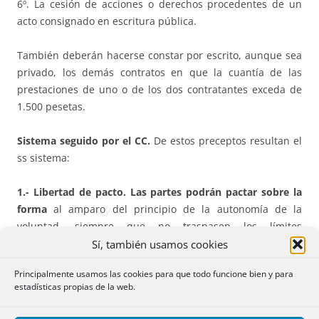
6º. La cesión de acciones o derechos procedentes de un
acto consignado en escritura pública.
También deberán hacerse constar por escrito, aunque sea
privado, los demás contratos en que la cuantía de las
prestaciones de uno o de los dos contratantes exceda de
1.500 pesetas.
Sistema seguido por el CC.
De estos preceptos resultan el
ss sistema:
1.- Libertad de pacto. Las partes podrán pactar sobre la
forma
al amparo del principio de la autonomía de la
voluntad, siempre que no traspasen los límites
imperativos, como sucedería si se pretendiese suprimir la
Sí, también usamos cookies
forma de ser en los casos en que la ley la impone o alterar
Principalmente usamos las cookies para que todo funcione bien y para
la eficacia de las formas de valer.
estadísticas propias de la web.
2.- Car
ácter de la forma en el caso de los Art. 1279 y 1280.