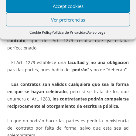
La doctrina mayoritaria y el Tribunal Supremo dan una
Accept cookies
interpretación amplia y espiritualista
de la exigencia de
forma y llegan a las
siguientes conclusiones
:
Ver preferencias
Cookie Policy
Política de Privacidad
Aviso Legal
La forma no es requisito esencial para la existencia del
contrato
, que del Art. 1279 resulta que ya estaba
perfeccionado.
– El Art. 1279 establece una
facultad y no una obligación
para las partes, pues habla de “
podrán
” y no de “deberán”.
–
Los contratos son válidos cualquiera que sea la forma
en que se hayan celebrado,
pero si se trata de los que
enumera el Art. 1280,
los contratantes podrá
n compelerse
rec
íprocamente el otorgamiento de escritura pú
blica.
Lo que no podrán hacer las partes es pedir la inexistencia
del contrato por falta de forma, salvo que esta sea ad
solemnitatem.