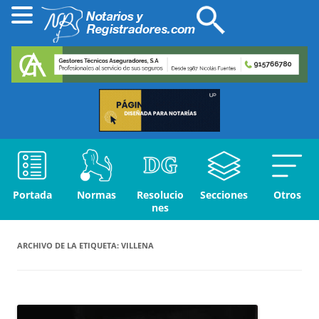
Portada
Normas
Resolucio
Secciones
Otros
nes
ARCHIVO DE LA ETIQUETA:
VILLENA