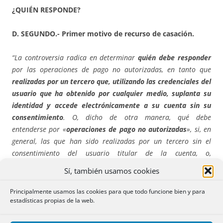
¿QUIÉN RESPONDE?
D. SEGUNDO.- Primer motivo de recurso de casación.
“La controversia radica en determinar
quién debe responder
por las operaciones de pago no autorizadas, en tanto que
realizadas por un tercero que, utilizando las credenciales del
usuario que ha obtenido por cualquier medio, suplanta su
identidad y accede electrónicamente a su cuenta sin su
consentimiento
. O, dicho de otra manera, qué debe
entenderse por «
operaciones de pago no autorizadas
», si, en
general, las que han sido realizadas por un tercero sin el
consentimiento del usuario titular de la cuenta, o,
exclusivamente, las efectuadas sin seguir el procedimiento legal
Sí, también usamos cookies
y contractualmente fijado.”
Principalmente usamos las cookies para que todo funcione bien y para
estadísticas propias de la web.
“La respuesta a la cuestión discutida exige recodar
concretar la normativa aplicable. La
Directiva (UE)