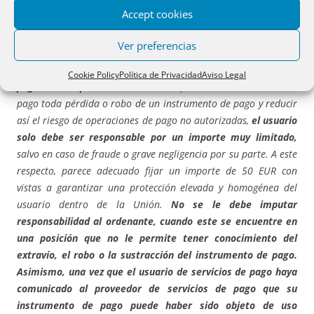
2015/2366 del Parlamento Europeo y del Consejo, de 25 de
Accept cookies
noviembre de 2015, sobre servicios de pago en el mercado
interior
…..”
Ver preferencias
“A fin de ofrecer incentivos para que
el usuario de servicios de
Cookie Policy
Política de Privacidad
Aviso Legal
pago comunique sin demora
a su proveedor de servicios de
pago toda pérdida o robo de un instrumento de pago y reducir
así el riesgo de operaciones de pago no autorizadas,
el usuario
solo debe ser responsable por un importe muy limitado,
salvo en caso de fraude o grave negligencia por su parte. A este
respecto, parece adecuado fijar un importe de 50 EUR con
vistas a garantizar una protección elevada y homogénea del
usuario dentro de la Unión.
No se le debe imputar
responsabilidad al ordenante, cuando este se encuentre en
una posición que no le permite tener conocimiento del
extravío, el robo o la sustracción del instrumento de pago.
Asimismo, una vez que el usuario de servicios de pago haya
comunicado al proveedor de servicios de pago que su
instrumento de pago puede haber sido objeto de uso