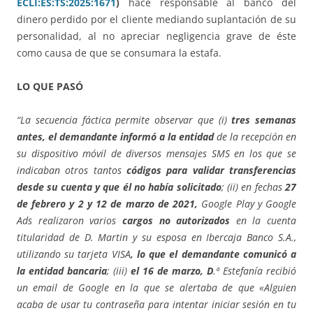
ECLI:ES:TS:2025:1671
)
hace responsable al banco del
dinero perdido por el cliente mediando suplantación de su
personalidad, al no apreciar negligencia grave de éste
como causa de que se consumara la estafa.
LO QUE PASÓ
“La secuencia fáctica permite observar que (i)
tres semanas
antes, el demandante informó a la entidad
de la recepción en
su dispositivo móvil de diversos mensajes SMS en los que se
indicaban otros tantos
códigos para validar transferencias
desde su cuenta y que él no había solicitado
; (ii) en fechas
27
de febrero y 2 y 12 de marzo de 2021,
Google Play y Google
Ads realizaron varios
cargos no autorizados
en la cuenta
titularidad de D. Martin y su esposa en Ibercaja Banco S.A.,
utilizando su tarjeta VISA
, lo que el demandante comunicó a
la entidad bancaria
; (iii)
el 16 de marzo, D
.ª Estefanía recibió
un email de Google en la que se alertaba de que «Alguien
acaba de usar tu contraseña para intentar iniciar sesión en tu