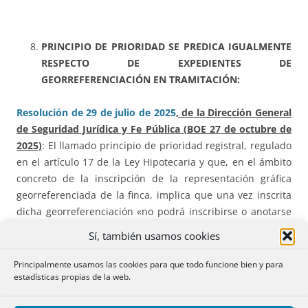
PRINCIPIO DE PRIORIDAD SE PREDICA IGUALMENTE
RESPECTO DE EXPEDIENTES DE
GEORREFERENCIACIÓN EN TRAMITACIÓN:
Resolución de 29 de julio de 2025
, de la Dirección General
de Seguridad Jurídica y Fe Pública (BOE 27 de octubre de
2025)
: El llamado principio de prioridad registral, regulado
en el artículo 17 de la Ley Hipotecaria y que, en el ámbito
concreto de la inscripción de la representación gráfica
georreferenciada de la finca, implica que una vez inscrita
dicha georreferenciación «no podrá inscribirse o anotarse
ninguna (…) que se le oponga o sea incompatible» (cfr.
Sí, también usamos cookies
Resolución de 10 de julio de 2024). Así lo confirma también
de modo más específico aún el artículo 199 ordenando que
Principalmente usamos las cookies para que todo funcione bien y para
estadísticas propias de la web.
«el Registrador denegará la inscripción de la identificación
gráfica de la finca, si la misma coincidiera en todo o parte