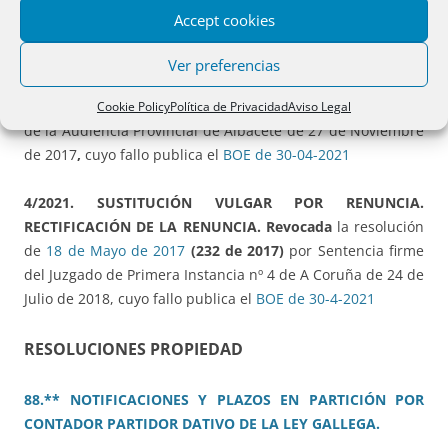
de
20 de Febrero de 2019
(87 de 2019)
Accept cookies
2/2021. CANCELACIÓN DE ANOTACIÓN DE EMBARGO DE
Ver preferencias
FINCA DE ENTIDAD CONCURSADA.
Revocada
la Resolución
de
9 de Febrero de 20
16
(
40 de 2016)
por sentencia firme
Cookie Policy
Política de Privacidad
Aviso Legal
de la Audiencia Provincial de Albacete de 27 de Noviembre
de 2017
,
cuyo fallo publica el
BOE de 30-04-2021
4/2021. SUSTITUCIÓN VULGAR POR RENUNCIA.
RECTIFICACIÓN DE LA RENUNCIA.
Revocada
la resolución
de
18 de Mayo de 2017
(232 de 2017)
por Sentencia firme
del Juzgado de Primera Instancia nº 4 de A Coruña de 24 de
Julio de 2018, cuyo fallo publica el
BOE de 30-4-2021
RESOLUCIONES PROPIEDAD
88.** NOTIFICACIONES Y PLAZOS EN PARTICIÓN POR
CONTADOR PARTIDOR DATIVO DE LA LEY GALLEGA.