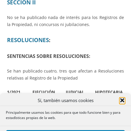
SECCIÓN II
No se ha publicado nada de interés para los Registros de
la Propiedad, ni concursos ni jubilaciones.
RESOLUCIONES
:
SENTENCIAS SOBRE RESOLUCIONES:
Se han publicado cuatro, tres que afectan a Resoluciones
relativas al Registro de la Propiedad
1/2021. EJECUCIÓN JUDICIAL HIPOTECARIA.
ADJUDICACIÓN POR DEBAJO DEL 50% DEL VALOR DE
Sí, también usamos cookies
TASACIÓN DE INMUEBLES NO VIVIENDA HABITUAL.
La
Principalmente usamos las cookies para que todo funcione bien y para
Sentencia firme de 17-10-2019 del Juzgado de Primera
estadísticas propias de la web.
Instancia nº 5 de Burgos, cuyo fallo publica el
BOE de 30-4-
2021
,
estima la demanda i
nterpuesta contra la Resolución