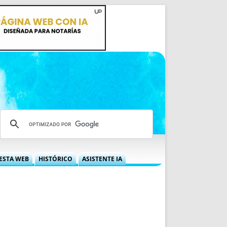
ESTA WEB
HISTÓRICO
ASISTENTE IA
A DGRN
QUÉ OFRECEMOS
 NIF
IDEARIO WEB
 LABORAL
QUIÉNES SOMOS
ÁBILES
HISTORIA