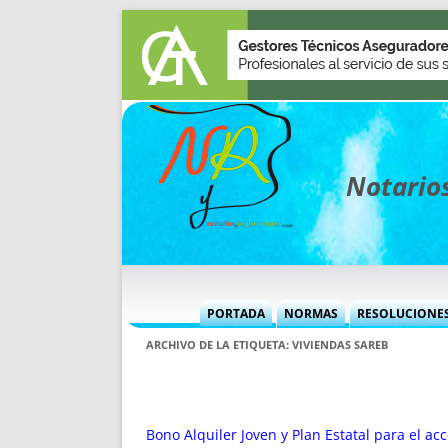
Notarios
PORTADA
NORMAS
RESOLUCIONE
MÁS USADAS (CUADRO)
INFORMES 
ARCHIVO DE LA ETIQUETA:
VIVIENDAS SAREB
INFORMES MENSUALES
VOCES P
MÁS DESTACADAS
VOCES M
TITULARES DESDE 2002
TITULARES
Bono Alquiler Joven y Plan Estatal para el ac