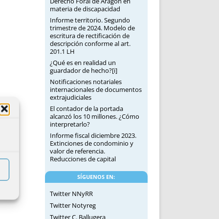
Derecho Foral de Aragón en
materia de discapacidad
Informe territorio. Segundo
trimestre de 2024. Modelo de
escritura de rectificación de
descripción conforme al art.
201.1 LH
¿Qué es en realidad un
guardador de hecho?[i]
Notificaciones notariales
internacionales de documentos
extrajudiciales
El contador de la portada
alcanzó los 10 millones. ¿Cómo
interpretarlo?
Informe fiscal diciembre 2023.
Extinciones de condominio y
valor de referencia.
Reducciones de capital
SÍGUENOS EN:
Twitter NNyRR
Twitter Notyreg
Twitter C. Ballugera