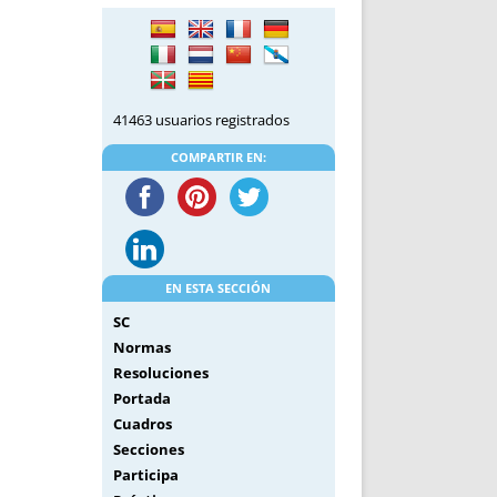
DE INICIO
PREMIO NYR
VORITOS
CONVENCIONES ANUALES
A IRPF
NUEVA ETAPA
AS
POLÍTICA DE PRIVACIDAD
41463 usuarios registrados
IJUELAS
AVISO LEGAL
POTECA
REPORTAR INCIDENCIA
COMPARTIR EN:
PERES
LOGOTIPO
CES
ENTREVISTAS
SONRISA
ENVÍA CORREO
EN ESTA SECCIÓN
CANALES DE VÍDEO
SC
Normas
Resoluciones
Portada
Cuadros
Secciones
Participa