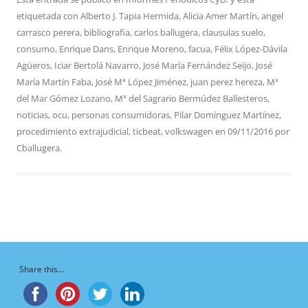
etiquetada con
Alberto J. Tapia Hermida
,
Alicia Amer Martín
,
angel
carrasco perera
,
bibliografia
,
carlos ballugera
,
clausulas suelo
,
consumo
,
Enrique Dans
,
Enrique Moreno
,
facua
,
Félix López-Dávila
Agüeros
,
Iciar Bertolá Navarro
,
José María Fernández Seijo
,
José
María Martín Faba
,
José Mª López Jiménez
,
juan perez hereza
,
Mª
del Mar Gómez Lozano
,
Mª del Sagrario Bermúdez Ballesteros
,
noticias
,
ocu
,
personas consumidoras
,
Pilar Domínguez Martínez
,
procedimiento extrajudicial
,
ticbeat
,
volkswagen
en
09/11/2016
por
Cballugera
.
Share this...