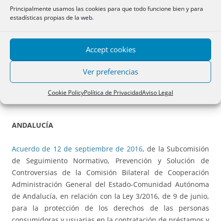
Estado de Energía, por la que se aprueba el calendario y
Principalmente usamos las cookies para que todo funcione bien y para
las características, para la temporada eléctrica 2017, del
estadísticas propias de la web.
procedimiento competitivo de subastas para la asignación
del servicio de gestión de la demanda de interrumpibilidad
Accept cookies
regulado en la Orden IET/2013/2013, de 31 de octubre.
Ver preferencias
Cookie Policy
Política de Privacidad
Aviso Legal
AUTONÓMICA
ANDALUCÍA
Acuerdo de 12 de septiembre de 2016
, de la Subcomisión
de Seguimiento Normativo, Prevención y Solución de
Controversias de la Comisión Bilateral de Cooperación
Administración General del Estado-Comunidad Autónoma
de Andalucía, en relación con la Ley 3/2016, de 9 de junio,
para la protección de los derechos de las personas
consumidoras y usuarias en la contratación de préstamos y