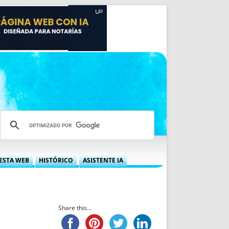
ESTA WEB
HISTÓRICO
ASISTENTE IA
A DGRN
QUÉ OFRECEMOS
 NIF
IDEARIO WEB
 LABORAL
QUIÉNES SOMOS
Share this...
ÁBILES
HISTORIA