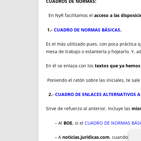
CUADRO
S
DE NORMAS:
En NyR facilitamos el
acceso a las disposic
1.-
CUADRO DE NORMAS BÁSICAS
.
Es el más utilizado pues, con poca práctica 
mesa de trabajo o
estantería y hojea
rlo
. Y, a
En él se enlaza con los
textos que ya hemos
Poniendo el ratón sobre las iniciales, te sa
2.-
CUADRO DE ENLACES ALTERNATIVOS A
Sirve de refuerzo al anterior. Incluye las
mis
– Al
BOE
, si el
CUADRO DE NORMAS BÁS
– A
noticias.juridicas.com
, cuando el
CU