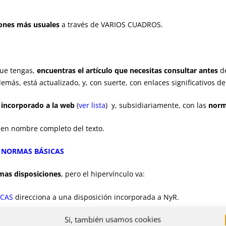
iones más usuales
a través de VARIOS CUADROS.
que tengas,
encuentras el artículo
que necesitas consultar
antes
d
demás, está actualizado, y, con suerte, con enlaces significativos d
 incorporado a la web
(
ver lista
) y, subsidiariamente, con las
norm
le en nombre completo del texto.
 NORMAS BÁSICAS
mas disposiciones
, pero el hipervínculo va:
ICAS
direcciona a una disposición incorporada a NyR.
Sí, también usamos cookies
ADRO DE NORMAS BÁSICAS
direcciona al BOE.