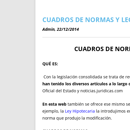
ENRIQUECIDAS
TITULARES 
NO DESESPERES
CAT
A MANO
SUCESIONES 
CUADROS DE NORMAS Y LE
FUTURAS NORMAS
GEORREFE
Admin, 22/12/2014
ALQUILE
TRI
CUADROS DE NOR
LH Y C
¿SABIA
FRANCI
QUÉ ES:
BÚSQUED
Con la legislación consolidada se trata de r
han tenido los diversos artículos a lo largo
Oficial del Estado y noticias.juridicas.com
En esta web
también se ofrece ese mismo serv
ejemplo, la
Ley Hipotecaria
la introdujimos e
norma que produjo la modificación.