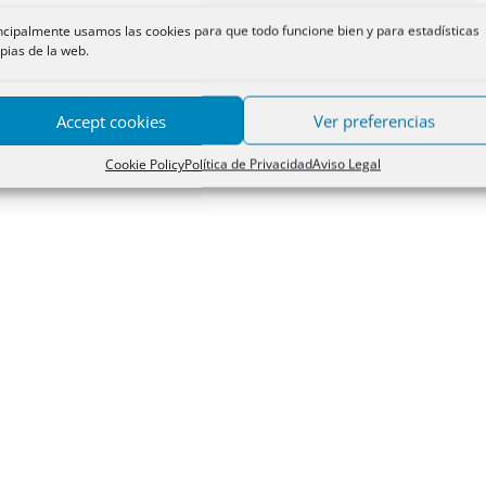
ncipalmente usamos las cookies para que todo funcione bien y para estadísticas
cesible desde el propio
CUADRO DE NORMAS BÁSICAS
(abajo) y d
pias de la web.
Accept cookies
Ver preferencias
Cookie Policy
Política de Privacidad
Aviso Legal