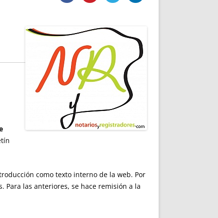
DE INICIO
PREMIO NYR
VORITOS
CONVENCIONES ANUALES
A IRPF
NUEVA ETAPA
AS
POLÍTICA DE PRIVACIDAD
IJUELAS
AVISO LEGAL
POTECA
REPORTAR INCIDENCIA
PERES
LOGOTIPO
CES
ENTREVISTAS
SONRISA
ENVÍA CORREO
e
CANALES DE VÍDEO
etín
troducción como texto interno de la web. Por
 Para las anteriores, se hace remisión a la