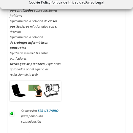
Cookie Policy
Política de Privacidad
Aviso Legal
de
estudios o informes
personalizados
sobre cuestiones
jurídicas
Ofrecimiento o petición de
clases
particulares
relacionadas con el
derecho
Ofrecimiento o petición
de
trabajos informáticos
puntuales
Oferta de
inmuebles
entre
particulares
Otras que se planteen
y que sean
aprobadas por el equipo de
redacción de la web
Se necesita
SER USUARIO
para poner una
comunicación