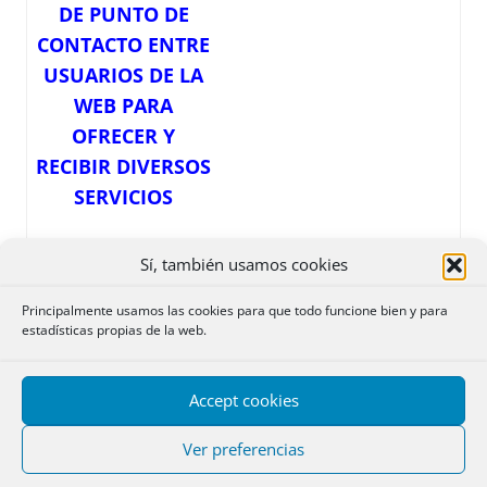
DE PUNTO DE
CONTACTO ENTRE
USUARIOS DE LA
WEB PARA
OFRECER Y
RECIBIR DIVERSOS
SERVICIOS
Sí, también usamos cookies
Sugerimos
Principalmente usamos las cookies para que todo funcione bien y para
algunos:
estadísticas propias de la web.
Venta o donación de
libros o
apuntes propios
Accept cookies
Preparación de oposiciones
:
ofrecimiento para preparar o
Ver preferencias
búsqueda de preparador en
oposiciones jurídicas
Ofrecimiento y petición