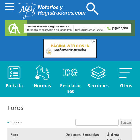
Portada
Normas
Resolucio
Secciones
Otros
nes
Foros
–
›
Foros
Foro
Debates
Entradas
Última