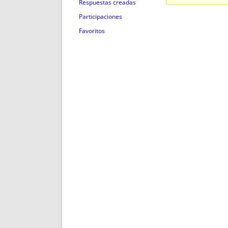
ENRIQUECIDAS
TITULARES 
Respuestas creadas
NO DESESPERES
CAT
Participaciones
A MANO
SUCESIONES 
Favoritos
FUTURAS NORMAS
GEORREFE
ALQUILE
TRI
LH Y C
¿SABIA
FRANCI
BÚSQUED