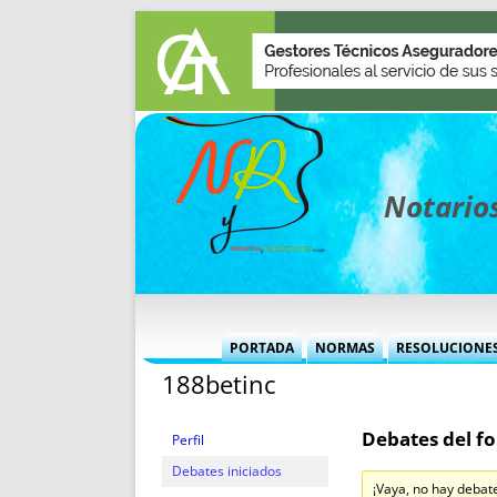
Notarios
PORTADA
NORMAS
RESOLUCIONE
188betinc
MÁS USADAS (CUADRO)
INFORMES 
INFORMES MENSUALES
VOCES P
Debates del fo
MÁS DESTACADAS
VOCES M
Perfil
TITULARES DESDE 2002
TITULARES
Debates iniciados
¡Vaya, no hay debat