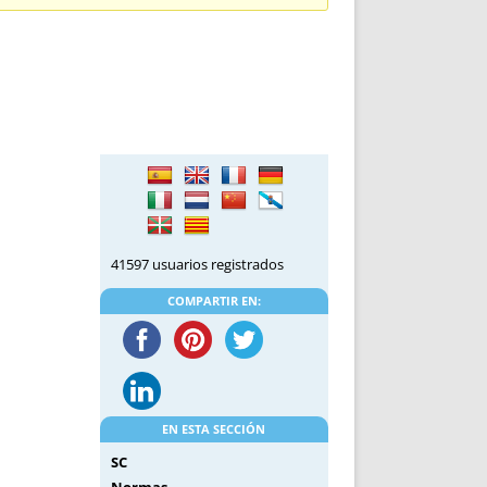
DE INICIO
PREMIO NYR
VORITOS
CONVENCIONES ANUALES
A IRPF
NUEVA ETAPA
AS
POLÍTICA DE PRIVACIDAD
IJUELAS
AVISO LEGAL
POTECA
REPORTAR INCIDENCIA
PERES
LOGOTIPO
CES
ENTREVISTAS
SONRISA
41597 usuarios registrados
ENVÍA CORREO
CANALES DE VÍDEO
COMPARTIR EN:
EN ESTA SECCIÓN
SC