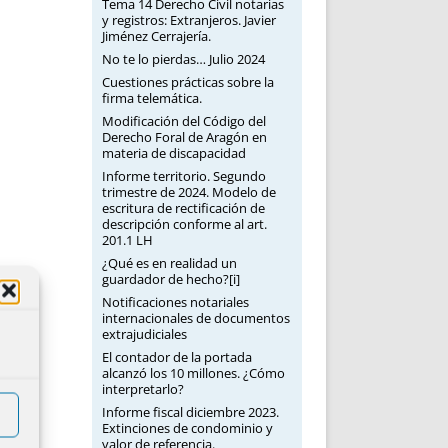
Tema 14 Derecho Civil notarias
y registros: Extranjeros. Javier
Jiménez Cerrajería.
No te lo pierdas… Julio 2024
Cuestiones prácticas sobre la
firma telemática.
Modificación del Código del
Derecho Foral de Aragón en
materia de discapacidad
Informe territorio. Segundo
trimestre de 2024. Modelo de
escritura de rectificación de
descripción conforme al art.
201.1 LH
¿Qué es en realidad un
guardador de hecho?[i]
Notificaciones notariales
internacionales de documentos
extrajudiciales
El contador de la portada
alcanzó los 10 millones. ¿Cómo
interpretarlo?
Informe fiscal diciembre 2023.
Extinciones de condominio y
valor de referencia.