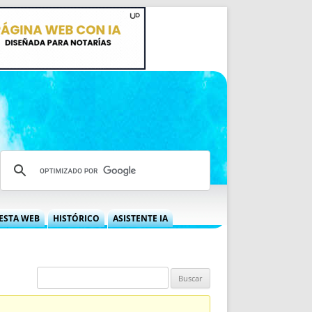
ESTA WEB
HISTÓRICO
ASISTENTE IA
A DGRN
QUÉ OFRECEMOS
 NIF
IDEARIO WEB
 LABORAL
QUIÉNES SOMOS
ÁBILES
HISTORIA