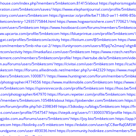
warehouse.com/index.php?members/5mbketcom.81415/about
https://aphorismsga
iration.com/5mbketcom/saves/
https://www.elephantjournal.com/profile/5mbket
actory.com/users/5mbketcom
https://givestar.io/profile/be7138c0-ae11-4496-8
mbketcom/entry-12935775844.html
https://www.hogwartsishere.com/1770621/
ht
s.com/users/5mbketcom
https://www.hostboard.com/forums/members/5mbketco
www.upcarta.com/profile/5mbketcom
https://blueprintue.com/profile/5mbketcom/
ugat.cat/profiles/5mbketcom/activity
https://listium.com/@5mbketcom
https://w
rax.com/members/5mb-nha-cai-2/
https://unityroom.com/users/85pij7e2maq1xhgt4
etcom/activity
https://matkafasi.com/user/5mbketcom
https://www.rctech.net/
lelement.com/members/5mbketcom/profile/
https://wirtube.de/a/5mbketcom/vide
om.au/forums/users/5mbketcom/
https://civitai.com/user/5mbketcom
https://cuc
mbketcom
https://forums.alliedmods.net/member.php?u=442329
https://www.map
mbers/5mbketcom.1000871/
https://www.huntingnet.com/forum/members/5mbk
en/photographer/4774556
https://www.malikmobile.com/5mbketcom
https://www
.com/5mbketcom
https://spinninrecords.com/profile/5mbketcom
https://hoo.be/5
os.com/photographer/647970
https://forum.repetier.com/profile/5mbketcom
https
php?members/5mbketcom.105484/about
https://pixbender.com/5mbketcom
https:
com/forum/profile.php?id=2398349
https://3dtoday.ru/blogs/5mbketcom
https://f
s.com/user/profile/7547547
https://stepik.org/users/1130003785/profile
https:/
kingjobs.com.au/forums/users/5mbketcom/
https://joy.bio/5mbketcom
https://app
bketcom
https://biolinky.co/5-mbketcom
https://edabit.com/user/qCC8wrRaJGMS
boundgame.com/user-493036.html
https://community.hodinkee.com/members/5