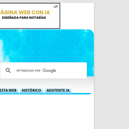
ESTA WEB
HISTÓRICO
ASISTENTE IA
A DGRN
QUÉ OFRECEMOS
 NIF
IDEARIO WEB
 LABORAL
QUIÉNES SOMOS
ÁBILES
HISTORIA