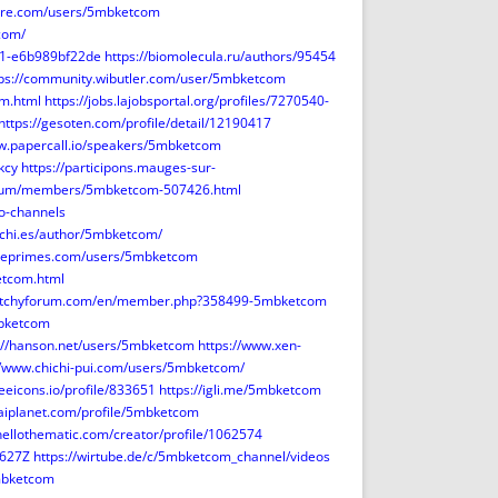
lore.com/users/5mbketcom
com/
5b1-e6b989bf22de
https://biomolecula.ru/authors/95454
tps://community.wibutler.com/user/5mbketcom
m.html
https://jobs.lajobsportal.org/profiles/7270540-
https://gesoten.com/profile/detail/12190417
ww.papercall.io/speakers/5mbketcom
kcy
https://participons.mauges-sur-
forum/members/5mbketcom-507426.html
o-channels
hichi.es/author/5mbketcom/
leprimes.com/users/5mbketcom
etcom.html
.itchyforum.com/en/member.php?358499-5mbketcom
mbketcom
://hanson.net/users/5mbketcom
https://www.xen-
//www.chichi-pui.com/users/5mbketcom/
reeicons.io/profile/833651
https://igli.me/5mbketcom
/aiplanet.com/profile/5mbketcom
.hellothematic.com/creator/profile/1062574
W627Z
https://wirtube.de/c/5mbketcom_channel/videos
mbketcom