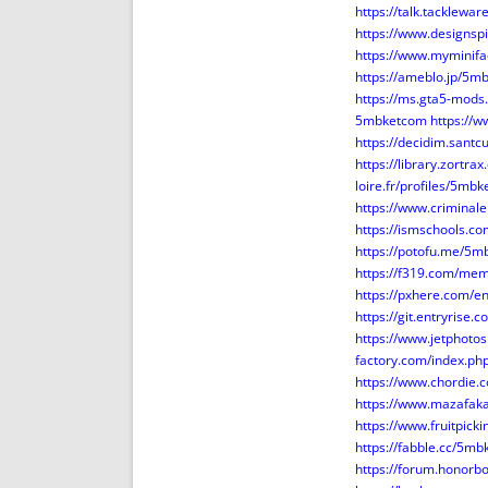
https://talk.tackle
https://www.designsp
https://www.myminif
https://ameblo.jp/5
https://ms.gta5-mod
5mbketcom
https://
https://decidim.santc
https://library.zort
loire.fr/profiles/5mbk
https://www.crimina
https://ismschools.c
https://potofu.me/5
https://f319.com/me
https://pxhere.com/
https://git.entryrise
https://www.jetphot
factory.com/index.
https://www.chordie.
https://www.mazafaka
https://www.fruitpic
https://fabble.cc/5m
https://forum.honor