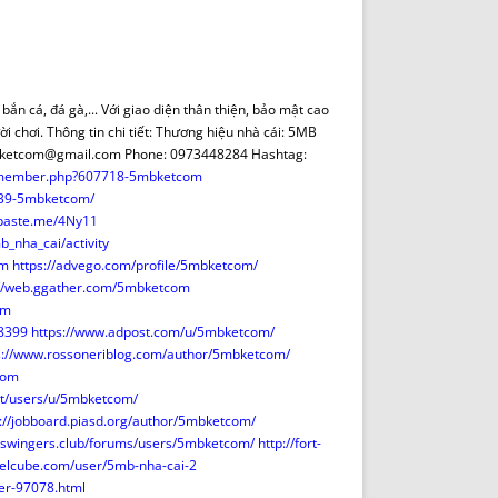
DE INICIO
PREMIO NYR
VORITOS
CONVENCIONES ANUALES
A IRPF
NUEVA ETAPA
AS
POLÍTICA DE PRIVACIDAD
bắn cá, đá gà,... Với giao diện thân thiện, bảo mật cao
IJUELAS
AVISO LEGAL
i chơi. Thông tin chi tiết: Thương hiệu nhà cái: 5MB
POTECA
REPORTAR INCIDENCIA
 5mbketcom@gmail.com Phone: 0973448284 Hashtag:
um/member.php?607718-5mbketcom
PERES
LOGOTIPO
039-5mbketcom/
CES
ENTREVISTAS
stpaste.me/4Ny11
SONRISA
mb_nha_cai/activity
om
https://advego.com/profile/5mbketcom/
ENVÍA CORREO
://web.ggather.com/5mbketcom
CANALES DE VÍDEO
om
98399
https://www.adpost.com/u/5mbketcom/
s://www.rossoneriblog.com/author/5mbketcom/
com
net/users/u/5mbketcom/
p://jobboard.piasd.org/author/5mbketcom/
eswingers.club/forums/users/5mbketcom/
http://fort-
belcube.com/user/5mb-nha-cai-2
er-97078.html