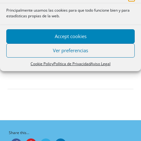
Debates iniciados
Principalmente usamos las cookies para que todo funcione bien y para
Respuestas creadas
estadísticas propias de la web.
Participaciones
Favoritos
Accept cookies
Respuestas de foro
creadas
Ver preferencias
¡Vaya, no hay respuestas aquí!
Cookie Policy
Política de Privacidad
Aviso Legal
Share this...