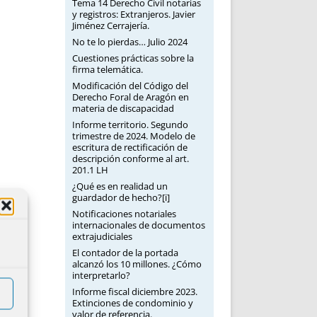
Tema 14 Derecho Civil notarias
y registros: Extranjeros. Javier
Jiménez Cerrajería.
No te lo pierdas… Julio 2024
Cuestiones prácticas sobre la
firma telemática.
Modificación del Código del
Derecho Foral de Aragón en
materia de discapacidad
Informe territorio. Segundo
trimestre de 2024. Modelo de
escritura de rectificación de
descripción conforme al art.
201.1 LH
¿Qué es en realidad un
guardador de hecho?[i]
Notificaciones notariales
internacionales de documentos
extrajudiciales
El contador de la portada
alcanzó los 10 millones. ¿Cómo
interpretarlo?
Informe fiscal diciembre 2023.
Extinciones de condominio y
valor de referencia.