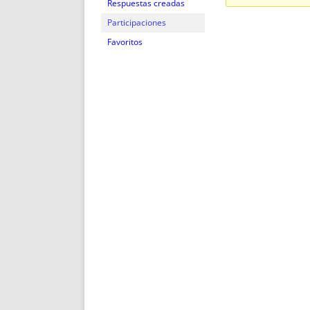
ENRIQUECIDAS
TITULARES 
Respuestas creadas
NO DESESPERES
CAT
Participaciones
A MANO
SUCESIONES 
Favoritos
FUTURAS NORMAS
GEORREFE
ALQUILE
TRI
LH Y C
¿SABIA
FRANCI
BÚSQUED