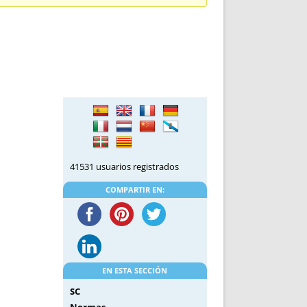
DE INICIO
PREMIO NYR
VORITOS
CONVENCIONES ANUALES
A IRPF
NUEVA ETAPA
AS
POLÍTICA DE PRIVACIDAD
IJUELAS
AVISO LEGAL
POTECA
REPORTAR INCIDENCIA
PERES
LOGOTIPO
CES
ENTREVISTAS
SONRISA
41531 usuarios registrados
ENVÍA CORREO
CANALES DE VÍDEO
COMPARTIR EN:
EN ESTA SECCIÓN
SC