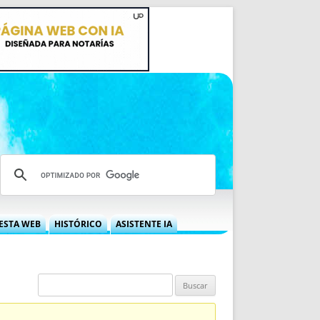
ESTA WEB
HISTÓRICO
ASISTENTE IA
A DGRN
QUÉ OFRECEMOS
 NIF
IDEARIO WEB
 LABORAL
QUIÉNES SOMOS
ÁBILES
HISTORIA