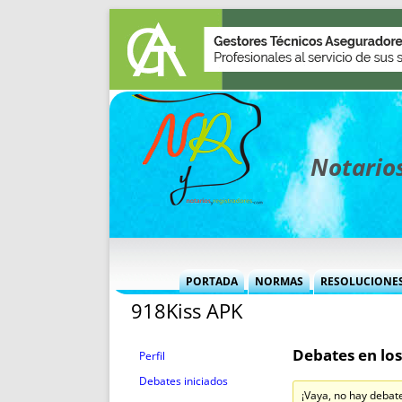
Notarios
PORTADA
NORMAS
RESOLUCIONE
918Kiss APK
MÁS USADAS (CUADRO)
INFORMES 
INFORMES MENSUALES
VOCES P
Debates en los
MÁS DESTACADAS
VOCES M
Perfil
TITULARES DESDE 2002
TITULARES
Debates iniciados
¡Vaya, no hay debat