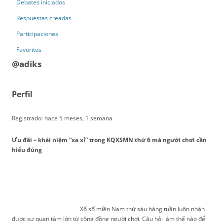
Debates iniciados
Respuestas creadas
Participaciones
Favoritos
@adiks
Perfil
Registrado: hace 5 meses, 1 semana
Ưu đãi – khái niệm “xa xỉ” trong KQXSMN thứ 6 mà người chơi cần
hiểu đúng
Xổ số miền Nam thứ sáu hàng tuần luôn nhận
được sự quan tâm lớn từ cộng đồng người chơi. Câu hỏi làm thế nào để