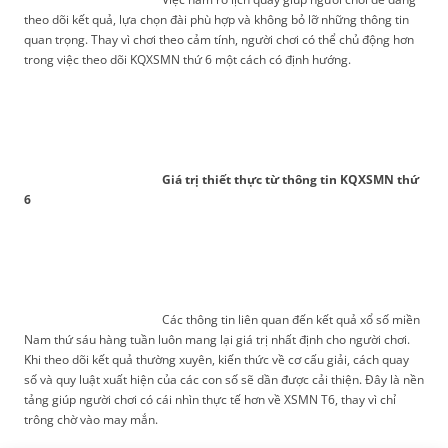
theo dõi kết quả, lựa chọn đài phù hợp và không bỏ lỡ những thông tin
quan trọng. Thay vì chơi theo cảm tính, người chơi có thể chủ động hơn
trong việc theo dõi KQXSMN thứ 6 một cách có định hướng.
Giá trị thiết thực từ thông tin KQXSMN thứ
6
Các thông tin liên quan đến kết quả xổ số miền
Nam thứ sáu hàng tuần luôn mang lại giá trị nhất định cho người chơi.
Khi theo dõi kết quả thường xuyên, kiến thức về cơ cấu giải, cách quay
số và quy luật xuất hiện của các con số sẽ dần được cải thiện. Đây là nền
tảng giúp người chơi có cái nhìn thực tế hơn về XSMN T6, thay vì chỉ
trông chờ vào may mắn.