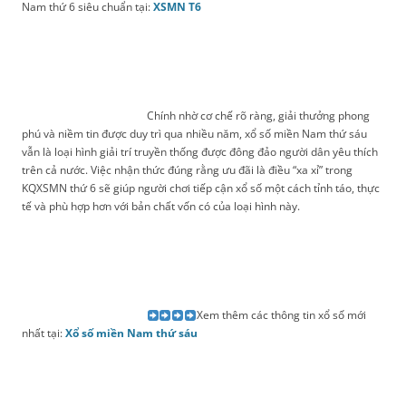
Nam thứ 6 siêu chuẩn tại:
XSMN T6
Chính nhờ cơ chế rõ ràng, giải thưởng phong
phú và niềm tin được duy trì qua nhiều năm, xổ số miền Nam thứ sáu
vẫn là loại hình giải trí truyền thống được đông đảo người dân yêu thích
trên cả nước. Việc nhận thức đúng rằng ưu đãi là điều “xa xỉ” trong
KQXSMN thứ 6 sẽ giúp người chơi tiếp cận xổ số một cách tỉnh táo, thực
tế và phù hợp hơn với bản chất vốn có của loại hình này.
Xem thêm các thông tin xổ số mới
nhất tại:
Xổ số miền Nam thứ sáu