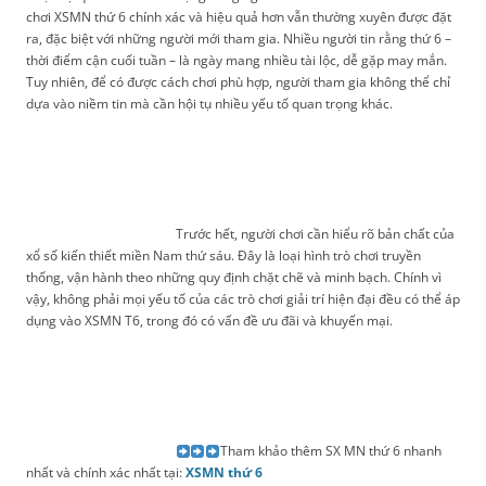
chơi XSMN thứ 6 chính xác và hiệu quả hơn vẫn thường xuyên được đặt
ra, đặc biệt với những người mới tham gia. Nhiều người tin rằng thứ 6 –
thời điểm cận cuối tuần – là ngày mang nhiều tài lộc, dễ gặp may mắn.
Tuy nhiên, để có được cách chơi phù hợp, người tham gia không thể chỉ
dựa vào niềm tin mà cần hội tụ nhiều yếu tố quan trọng khác.
Trước hết, người chơi cần hiểu rõ bản chất của
xổ số kiến thiết miền Nam thứ sáu. Đây là loại hình trò chơi truyền
thống, vận hành theo những quy định chặt chẽ và minh bạch. Chính vì
vậy, không phải mọi yếu tố của các trò chơi giải trí hiện đại đều có thể áp
dụng vào XSMN T6, trong đó có vấn đề ưu đãi và khuyến mại.
Tham khảo thêm SX MN thứ 6 nhanh
nhất và chính xác nhất tại:
XSMN thứ 6