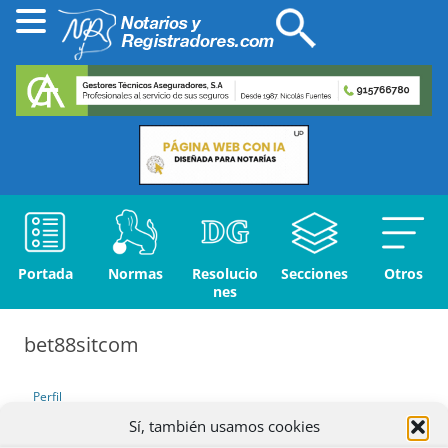
Portada
Normas
Resolucio
Secciones
Otros
nes
bet88sitcom
Perfil
Sí, también usamos cookies
Debates iniciados