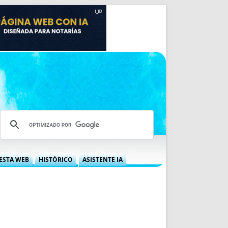
ESTA WEB
HISTÓRICO
ASISTENTE IA
A DGRN
QUÉ OFRECEMOS
 NIF
IDEARIO WEB
 LABORAL
QUIÉNES SOMOS
ÁBILES
HISTORIA