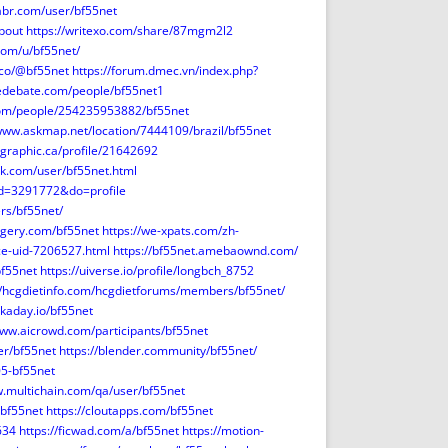
habr.com/user/bf55net
bout
https://writexo.com/share/87mgm2l2
.com/u/bf55net/
.co/@bf55net
https://forum.dmec.vn/index.php?
sedebate.com/people/bf55net1
com/people/254235953882/bf55net
/www.askmap.net/location/7444109/brazil/bf55net
ographic.ca/profile/21642692
k.com/user/bf55net.html
id=3291772&do=profile
ers/bf55net/
ggery.com/bf55net
https://we-xpats.com/zh-
ace-uid-7206527.html
https://bf55net.amebaownd.com/
bf55net
https://uiverse.io/profile/longbch_8752
//hcgdietinfo.com/hcgdietforums/members/bf55net/
ckaday.io/bf55net
www.aicrowd.com/participants/bf55net
er/bf55net
https://blender.community/bf55net/
05-bf55net
w.multichain.com/qa/user/bf55net
bf55net
https://cloutapps.com/bf55net
634
https://ficwad.com/a/bf55net
https://motion-