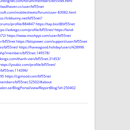
huntingnet.com/forum/members/bf55net.html
//wallhaven.cc/user/bf55net
rsoft.com/mobilesheets/forum/user-83082.html
ps://inkbunny.net/bf55net?
orums/profile/884847
https://tap.bio/@bf55net
tps://advego.com/profile/bf55net/
https://land-
672/
https://www.moshpyt.com/user/bf55net
er/bf55net
https://bitspower.com/support/user/bf55net
les/bf55net/
https://haveagood.holiday/users/428996
.php?members/bf55net.149578/
gdongx.com/thanh-vien/bf55net.31453/
https://youbiz.com/profile/bf55net/
/bf55net.114396/
IlS
https://cgmood.com/bf55net
p?members/bf55net.52502/#about
talen.se/BlogPortal/view/ReportBlog?id=250402