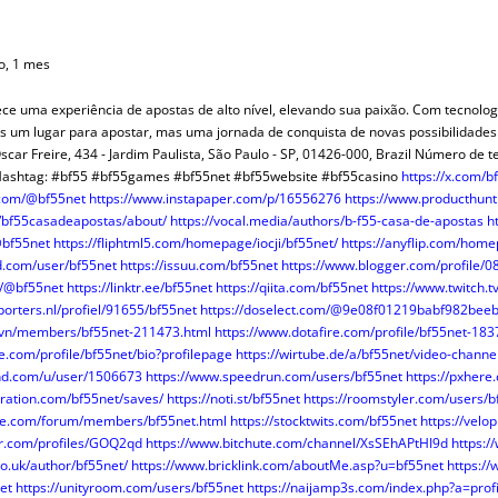
MERCANTIL-BM
OPOSICIONES
FACEBOOK
CUADRO ALTERNATIVO
CASOS PRÁCTICOS REGISTRO
NYR PAGINA 
INFORMES OPOSICIONES
OTROS TEMAS O.M.
POR IMPUESTOS
MODELOS O.R.
VARIOS O.N.
ALUÑA
DOCTRINA
TWITTER
DGRN 2017
INDICE CASOS JC CASAS
NYR A FA
RESÚMENES LEYES
COLABORADORES
SENTENCIAS O.M.
MAPAS FISCALES
TEMAS
Y DONACIONES
CONSUMO Y DERECHO
HAZTE USUARIO/A
A MANO
DICTAMENES INTERNAC.
PLUSVALÍ
INFORMES PERIÓDICOS
ARTÍCULOS DOCTRINA
ARTÍCULOS FISCAL
PROMOCIONES
MODELOS O.M.
VERSOS
o, 1 mes
RENCIACIÓN
INTERNACIONAL
RANKINGS
CONSUMO
MODELOS REGISTROS
FECH
PÁGINAS ESPECIALES
CLÁUSULAS DE HIPOTECA
TRATADOS INTER.
NORMAS FISCAL
VARIOS O.M.
VARIOS O.R
VARIOS
LIBROS
ece uma experiência de apostas de alto nível, elevando sua paixão. Com tecnolog
R (NRUA)
DERECHO EUROPEO
ENTREVISTAS
COMPARATIVAS ARTÍCULOS
MODELOS MERCANTIL
CALCULA H
INFORMES MENSUALES F.N.
REVISTA DERECHO CIVIL
SENTENCIAS FISCAL
ARTÍCULOS CYD
ARTÍCULOS D.E.
PINCELADAS
 um lugar para apostar, mas uma jornada de conquista de novas possibilidades
BUTOS
AULA SOCIAL
CONCURSOS
TERRITORIO
REDACCIÓN JURÍDICA
CUOTA HI
VARIOS F.N.
VARIOS DOCTRINA
ARTÍCULOS INTER.
NORMATIVA D.E.
VARIOS FISCAL
NORMAS CYD
ARTÍCULOS
scar Freire, 434 - Jardim Paulista, São Paulo - SP, 01426-000, Brazil Número de 
ashtag: #bf55 #bf55games #bf55net #bf55website #bf55casino
https://x.com/b
ATASTRO
OPINIÓN
CORREO
¡SABÍAS QUÉ?
NODESES
TEMAS PRÁCTICOS
DISPOSICIONES
PAÍSES
.com/@bf55net
https://www.instapaper.com/p/16556276
https://www.producthun
S QUÉ…?
FUTURAS NORMAS
ENLA
INFORMES MENSUALES F.N.
DICTÁMENES INTERNAC.
COLABORADORES
y/bf55casadeapostas/about/
https://vocal.media/authors/b-f55-casa-de-apostas
h
SCO SENA
TERRITORIO
INFORMES PERIODICOS
PÁGINAS ESPECIALES
VARIOS INTER.
VARIOS CYD
@bf55net
https://fliphtml5.com/homepage/iocji/bf55net/
https://anyflip.com/hom
d.com/user/bf55net
https://issuu.com/bf55net
https://www.blogger.com/profile
A EN BOE
RINCÓN LITERARIO
ARTÍCULOS TERRITORIO
VARIOS F.N.
m/@bf55net
https://linktr.ee/bf55net
https://qiita.com/bf55net
https://www.twitch.t
HERRAMIENTAS
porters.nl/profiel/91655/bf55net
https://doselect.com/@9e08f01219babf982bee
t.vn/members/bf55net-211473.html
https://www.dotafire.com/profile/bf55net-18
NORMAS TERRITORIO
e.com/profile/bf55net/bio?profilepage
https://wirtube.de/a/bf55net/video-channe
VARIOS TERRITORIO
nd.com/u/user/1506673
https://www.speedrun.com/users/bf55net
https://pxher
iration.com/bf55net/saves/
https://noti.st/bf55net
https://roomstyler.com/users/b
rse.com/forum/members/bf55net.html
https://stocktwits.com/bf55net
https://velo
ur.com/profiles/GOQ2qd
https://www.bitchute.com/channel/XsSEhAPtHI9d
https:/
co.uk/author/bf55net/
https://www.bricklink.com/aboutMe.asp?u=bf55net
https:/
net
https://unityroom.com/users/bf55net
https://naijamp3s.com/index.php?a=prof