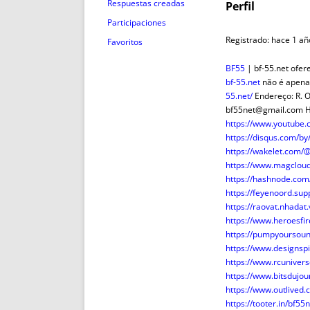
ENRIQUECIDAS
TITULARES 
Respuestas creadas
Perfil
NO DESESPERES
CAT
Participaciones
A MANO
SUCESIONES 
Registrado: hace 1 añ
Favoritos
FUTURAS NORMAS
GEORREFE
BF55
| bf-55.net ofer
ALQUILE
bf-55.net
não é apenas
TRI
55.net/
Endereço: R. O
bf55net@gmail.com H
LH Y C
https://www.youtube
¿SABIA
https://disqus.com/b
FRANCI
https://wakelet.com/
https://www.magclou
BÚSQUED
https://hashnode.co
https://feyenoord.sup
https://raovat.nhada
https://www.heroesfir
https://pumpyoursou
https://www.designsp
https://www.rcunive
https://www.bitsdujo
https://www.outlived.
https://tooter.in/bf55