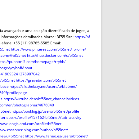
DE INICIO
PREMIO NYR
VORITOS
CONVENCIONES ANUALES
A IRPF
NUEVA ETAPA
AS
POLÍTICA DE PRIVACIDAD
ia avançada e uma coleção diversificada de jogos, a
IJUELAS
AVISO LEGAL
 Informações detalhadas Marca: BF55 Site:
https://bf-
POTECA
REPORTAR INCIDENCIA
telefone: +55 (11) 98765-5585 Email:
f55net
https://www.pinterest.com/bf55net/_profile/
PERES
LOGOTIPO
t.com/@bf55net
http://hub.docker.com/u/bf55net
CES
ENTREVISTAS
ttps://pubhtml5.com/homepage/rryhb/
SONRISA
epage/yeybo#About
/08419093241278907042
ENVÍA CORREO
v/bf55net
https://gravatar.com/bf55net
CANALES DE VÍDEO
bbbce
https://sfx.thelazy.net/users/u/bf55net/
3740?profilepage
ls
https://wirtube.de/c/bf55net_channel/videos
e.com/en/photographer/4676040
f55net
https://booklog.jp/users/bf55net/profile
piter.spb.ru/profile/157162-bf55net/?tab=activity
/www.longisland.com/profile/bf55net
/www.rossoneriblog.com/author/bf55net/
ile&u=bf55net
https://www.faneo.es/users/bf55net/