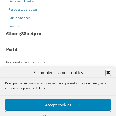
Debates iniciados
Respuestas creadas
Participaciones
Favoritos
@bong88betpro
Perfil
Registrado: hace 12 meses
Sí, también usamos cookies
Bong88 – Trung Tâm Giải Trí Trực Tuyến Ưu Việt Hàng Đầu Châu Á
Bong88
là nhà cái cá cược uy tín hàng đầu châu Á, chuyên cung cấp kèo
Principalmente usamos las cookies para que todo funcione bien y para
bóng đá hấp dẫn, tỷ lệ cược cao, giao diện thân thiện và thanh toán
estadísticas propias de la web.
nhanh chóng. Website :
https://bong88bet.pro/
Địa chỉ: 233 Đ. Lê Duẩn
Khâm Thiên, Đống Đa, Hà Nội Phone : 0905288311 Email :
bong88@gmail.com Tags: #bong88, #gamedoithuong, #gameonline,
Accept cookies
#giaitri, #khuyenmai, #uytin Google Sites:
https://sites.google.com/view/bong88betpro/
Social:
https://bulios.com/@bong88betpro