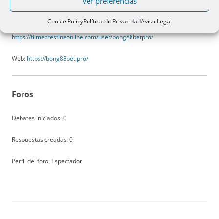
Ver preferencias
https://forum.reallusion.com/Users/3273841/ngantthu71
http://connect.majordomohome.com/profile/14918
Cookie Policy
Política de Privacidad
Aviso Legal
https://www.metooo.it/u/bong88betpro
https://filmecrestineonline.com/user/bong88betpro/
Web:
https://bong88bet.pro/
Foros
Debates iniciados: 0
Respuestas creadas: 0
Perfil del foro: Espectador