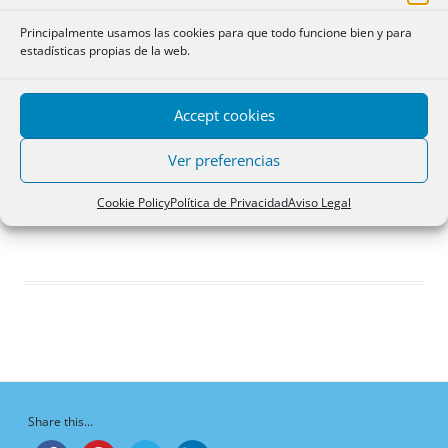
Debates iniciados
Principalmente usamos las cookies para que todo funcione bien y para
Respuestas creadas
estadísticas propias de la web.
Participaciones
Favoritos
Accept cookies
Debates del foro
iniciados
Ver preferencias
¡Vaya, no hay debates aquí!
Cookie Policy
Política de Privacidad
Aviso Legal
Share this...