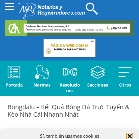
Portada
Normas
Resolucio
Secciones
Otros
nes
Bongdalu – Kết Quả Bóng Đá Trực Tuyến &
Kèo Nhà Cái Nhanh Nhất
Perfil
Sí, también usamos cookies