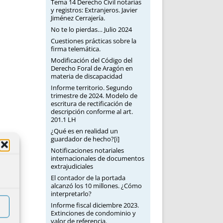
Tema 14 Derecho Civil notarias
y registros: Extranjeros. Javier
Jiménez Cerrajería.
No te lo pierdas… Julio 2024
Cuestiones prácticas sobre la
firma telemática.
Modificación del Código del
Derecho Foral de Aragón en
materia de discapacidad
Informe territorio. Segundo
trimestre de 2024. Modelo de
escritura de rectificación de
descripción conforme al art.
201.1 LH
¿Qué es en realidad un
guardador de hecho?[i]
Notificaciones notariales
internacionales de documentos
extrajudiciales
El contador de la portada
alcanzó los 10 millones. ¿Cómo
interpretarlo?
Informe fiscal diciembre 2023.
Extinciones de condominio y
valor de referencia.