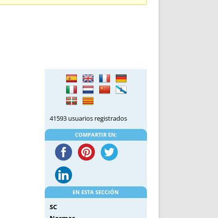
DE INICIO
PREMIO NYR
VORITOS
CONVENCIONES ANUALES
A IRPF
NUEVA ETAPA
AS
POLÍTICA DE PRIVACIDAD
IJUELAS
AVISO LEGAL
POTECA
REPORTAR INCIDENCIA
PERES
LOGOTIPO
CES
ENTREVISTAS
SONRISA
41593 usuarios registrados
ENVÍA CORREO
CANALES DE VÍDEO
COMPARTIR EN:
EN ESTA SECCIÓN
SC