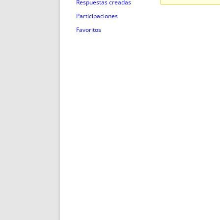
ENRIQUECIDAS
TITULARES 
Respuestas creadas
NO DESESPERES
CAT
Participaciones
A MANO
SUCESIONES 
Favoritos
FUTURAS NORMAS
GEORREFE
ALQUILE
TRI
LH Y C
¿SABIA
FRANCI
BÚSQUED