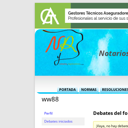
Notarios
PORTADA
NORMAS
RESOLUCIONE
ww88
MÁS USADAS (CUADRO)
INFORMES 
INFORMES MENSUALES
VOCES P
Debates del fo
MÁS DESTACADAS
VOCES M
Perfil
TITULARES DESDE 2002
TITULARES
Debates iniciados
¡Vaya, no hay debat