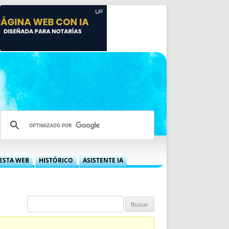
ESTA WEB
HISTÓRICO
ASISTENTE IA
A DGRN
QUÉ OFRECEMOS
 NIF
IDEARIO WEB
 LABORAL
QUIÉNES SOMOS
ÁBILES
HISTORIA