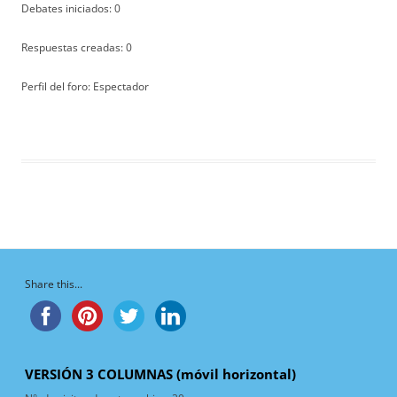
Debates iniciados: 0
Respuestas creadas: 0
Perfil del foro: Espectador
Share this...
VERSIÓN 3 COLUMNAS (móvil horizontal)