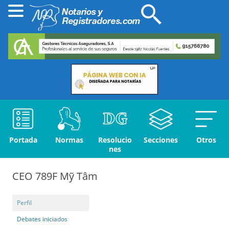
Portada
Normas
Resolucio
Secciones
Otros
nes
CEO 789F Mỹ Tâm
Perfil
Debates iniciados