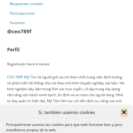
Respuestas creadas
Participaciones
Favoritos
@ceo789f
Perfil
Registrado: hace 4 meses
CEO 789F Mỹ Tâm
là người giữ vai trò then chốt trong việc định hướng
và phát triển hệ thống nhà cái theo mô hình chuyên nghiệp, bài bản. Với
kinh nghiệm dày dặn trong lĩnh vực trực tuyến, cô tập trung xây dựng
nền tảng vận hành minh bạch, ổn định và an toàn cho người dùng. Nhờ
tư duy quản trị hiện đại, Mỹ Tâm liên tục cải tiến dịch vụ, nâng cao trải
nghiệm và góp phần đưa thương hiệu 789F ngày càng khẳng định vị thế
Sí, también usamos cookies
vững chắc trên thị trường.Thông tin liên hệ:Website:
https://new789f.com/ceo-789f/
Email: support@new789f.comĐịa chỉ:
Principalmente usamos las cookies para que todo funcione bien y para
138 Đ. Phạm Văn Chiêu, Phường 8, Thông Tây Hội, Hồ Chí Minh,
estadísticas propias de la web.
VietnamSố điện thoại: 0982365789Hastags: #789Fbet #789Fvn