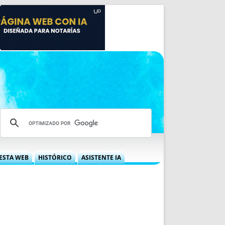
ESTA WEB
HISTÓRICO
ASISTENTE IA
A DGRN
QUÉ OFRECEMOS
 NIF
IDEARIO WEB
 LABORAL
QUIÉNES SOMOS
ÁBILES
HISTORIA