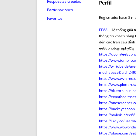
ENRIQUECIDAS
TITULARES 
Respuestas creadas
Perfil
NO DESESPERES
CAT
Participaciones
A MANO
SUCESIONES 
Registrado: hace 3 m
Favoritos
FUTURAS NORMAS
GEORREFE
EE88
- Hệ thống giải 
ALQUILE
thông tin khách hàng 
TRI
đến các trận cầu đỉnh
ee88photography@gm
LH Y C
https://x.com/ee88ph
¿SABIA
https://www.tumblr.
FRANCI
https://wirtube.de/a
mod=space&uid=249
BÚSQUED
https://www.wvhired.
https://www.plotterusa
https://hk.enrollbus
https://expathealths
https://onescreener
https://buckeyescoo
https://mylink.la/ee8
https://luvly.co/user
https://www.wowonde
https://pbase.com/ee