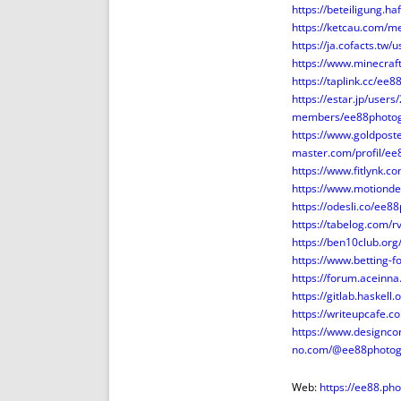
https://beteiligung.h
https://ketcau.com/
https://ja.cofacts.tw
https://www.minecraft
https://taplink.cc/ee
https://estar.jp/user
members/ee88photog
https://www.goldpos
master.com/profil/e
https://www.fitlynk.
https://www.motionde
https://odesli.co/ee8
https://tabelog.com/
https://ben10club.or
https://www.betting
https://forum.aceinn
https://gitlab.haskel
https://writeupcafe.
https://www.designco
no.com/@ee88photogr
Web:
https://ee88.ph