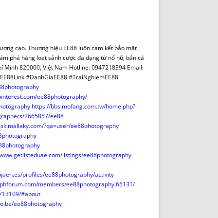
DE INICIO
PREMIO NYR
VORITOS
CONVENCIONES ANUALES
A IRPF
NUEVA ETAPA
AS
POLÍTICA DE PRIVACIDAD
ất lượng cao. Thương hiệu EE88 luôn cam kết bảo mật
IJUELAS
AVISO LEGAL
khám phá hàng loạt sảnh cược đa dạng từ nổ hũ, bắn cá
POTECA
REPORTAR INCIDENCIA
hí Minh 820000, Việt Nam Hotline: 0947218394 Email:
#EE88Link #DanhGiaEE88 #TraiNghiemEE88
PERES
LOGOTIPO
e88photography
CES
ENTREVISTAS
pinterest.com/ee88photography/
SONRISA
photography
https://bbs.mofang.com.tw/home.php?
ographers/2665857/ee88
ENVÍA CORREO
/ask.mallaky.com/?qa=user/ee88photography
CANALES DE VÍDEO
88photography
e88photography
//www.getlisteduae.com/listings/ee88photography
tojaen.es/profiles/ee88photography/activity
umphforum.com/members/ee88photography.65131/
.713109/#about
hoo.be/ee88photography