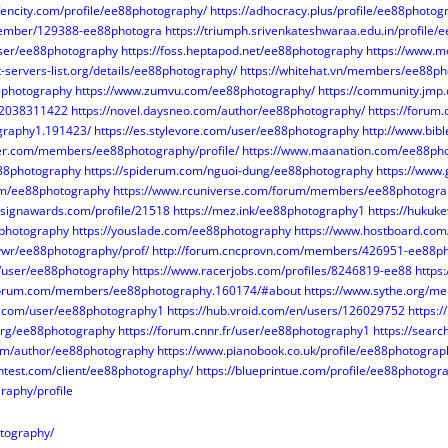
afencity.com/profile/ee88photography/
https://adhocracy.plus/profile/ee88photog
member/129388-ee88photogra
https://triumph.srivenkateshwaraa.edu.in/profile
/user/ee88photography
https://foss.heptapod.net/ee88photography
https://www.
-servers-list.org/details/ee88photography/
https://whitehat.vn/members/ee88p
88photography
https://www.zumvu.com/ee88photography/
https://community.jmp.
s/2038311422
https://novel.daysneo.com/author/ee88photography/
https://forum
raphy1.191423/
https://es.stylevore.com/user/ee88photography
http://www.bib
ter.com/members/ee88photography/profile/
https://www.maanation.com/ee88ph
e88photography
https://spiderum.com/nguoi-dung/ee88photography
https://www
com/ee88photography
https://www.rcuniverse.com/forum/members/ee88photogra
signawards.com/profile/21518
https://mez.ink/ee88photography1
https://hukuk
8photography
https://youslade.com/ee88photography
https://www.hostboard.co
rvwr/ee88photography/prof/
http://forum.cncprovn.com/members/426951-ee88p
g/user/ee88photography
https://www.racerjobs.com/profiles/8246819-ee88
https
-forum.com/members/ee88photography.160174/#about
https://www.sythe.org/m
a.com/user/ee88photography1
https://hub.vroid.com/en/users/126029752
https:
l.org/ee88photography
https://forum.cnnr.fr/user/ee88photography1
https://sear
com/author/ee88photography
https://www.pianobook.co.uk/profile/ee88photograp
ntest.com/client/ee88photography/
https://blueprintue.com/profile/ee88photogr
aphy/profile
otography/