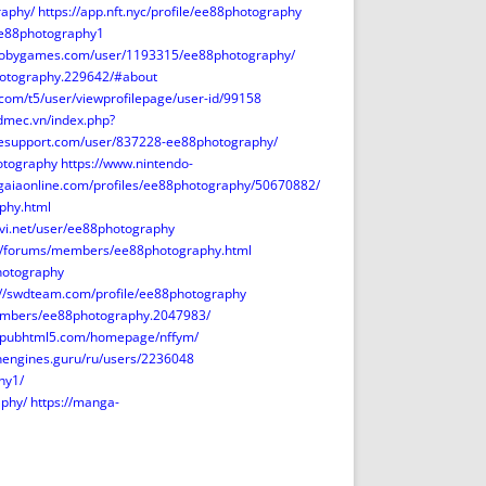
raphy/
https://app.nft.nyc/profile/ee88photography
/ee88photography1
mobygames.com/user/1193315/ee88photography/
hotography.229642/#about
com/t5/user/viewprofilepage/user-id/99158
.dmec.vn/index.php?
lesupport.com/user/837228-ee88photography/
otography
https://www.nintendo-
.gaiaonline.com/profiles/ee88photography/50670882/
phy.html
evi.net/user/ee88photography
m/forums/members/ee88photography.html
hotography
://swdteam.com/profile/ee88photography
embers/ee88photography.2047983/
//pubhtml5.com/homepage/nffym/
chengines.guru/ru/users/2236048
hy1/
aphy/
https://manga-