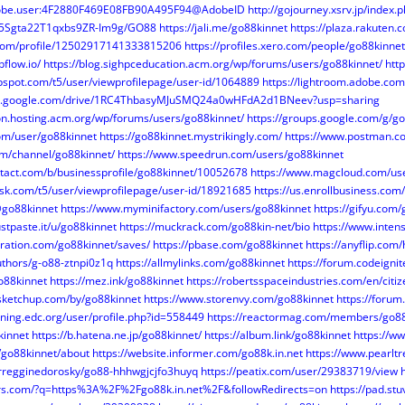
adobe.user:4F2880F469E08FB90A495F94@AdobeID
http://gojourney.xsrv.jp/index
O5Sgta22T1qxbs9ZR-Im9g/GO88
https://jali.me/go88kinnet
https://plaza.rakuten.
r.com/profile/12502917141333815206
https://profiles.xero.com/people/go88kinnet
bflow.io/
https://blog.sighpceducation.acm.org/wp/forums/users/go88kinnet/
http
bspot.com/t5/user/viewprofilepage/user-id/1064889
https://lightroom.adobe.co
rch.google.com/drive/1RC4ThbasyMJuSMQ24a0wHFdA2d1BNeev?usp=sharing
ion.hosting.acm.org/wp/forums/users/go88kinnet/
https://groups.google.com/g/go8
om/user/go88kinnet
https://go88kinnet.mystrikingly.com/
https://www.postman.c
com/channel/go88kinnet/
https://www.speedrun.com/users/go88kinnet
ntact.com/b/businessprofile/go88kinnet/10052678
https://www.magcloud.com/us
esk.com/t5/user/viewprofilepage/user-id/18921685
https://us.enrollbusiness.co
@go88kinnet
https://www.myminifactory.com/users/go88kinnet
https://gifyu.com
justpaste.it/u/go88kinnet
https://muckrack.com/go88kin-net/bio
https://www.inte
iration.com/go88kinnet/saves/
https://pbase.com/go88kinnet
https://anyflip.co
uthors/g-o88-ztnpi0z1q
https://allmylinks.com/go88kinnet
https://forum.codeign
go88kinnet
https://mez.ink/go88kinnet
https://robertsspaceindustries.com/en/citi
sketchup.com/by/go88kinnet
https://www.storenvy.com/go88kinnet
https://foru
aining.edc.org/user/profile.php?id=558449
https://reactormag.com/members/go88
kinnet
https://b.hatena.ne.jp/go88kinnet/
https://album.link/go88kinnet
https://w
/go88kinnet/about
https://website.informer.com/go88k.in.net
https://www.pearl
orregginedorosky/go88-hhhwgjcjfo3huyq
https://peatix.com/user/29383719/view
ders.com/?q=https%3A%2F%2Fgo88k.in.net%2F&followRedirects=on
https://pad.st