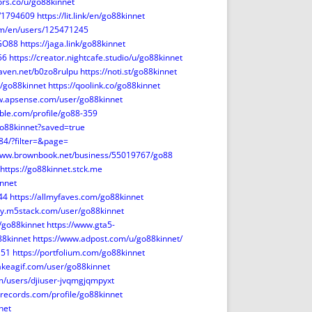
lors.co/u/go88kinnet
e/1794609
https://lit.link/en/go88kinnet
com/en/users/125471245
/GO88
https://jaga.link/go88kinnet
56
https://creator.nightcafe.studio/u/go88kinnet
eaven.net/b0zo8rulpu
https://noti.st/go88kinnet
/go88kinnet
https://qoolink.co/go88kinnet
w.apsense.com/user/go88kinnet
ible.com/profile/go88-359
go88kinnet?saved=true
84/?filter=&page=
/www.brownbook.net/business/55019767/go88
https://go88kinnet.stck.me
innet
44
https://allmyfaves.com/go88kinnet
ty.m5stack.com/user/go88kinnet
/go88kinnet
https://www.gta5-
88kinnet
https://www.adpost.com/u/go88kinnet/
151
https://portfolium.com/go88kinnet
akeagif.com/user/go88kinnet
m/users/djiuser-jvqmgjqmpyxt
inrecords.com/profile/go88kinnet
net