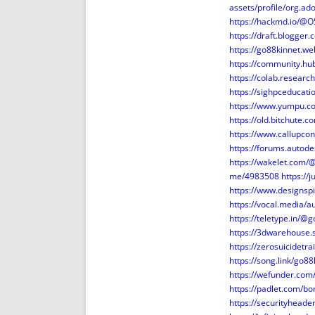
assets/profile/org.
https://hackmd.io/@
https://draft.blogge
https://go88kinnet.we
https://community.hu
https://colab.resea
https://sighpceducat
https://www.yumpu.c
https://old.bitchute.
https://www.callupco
https://forums.autod
https://wakelet.com/
me/4983508
https://
https://www.designsp
https://vocal.media/a
https://teletype.in/@
https://3dwarehouse.
https://zerosuicidetr
https://song.link/go88
https://wefunder.com
https://padlet.com/b
https://securityhea