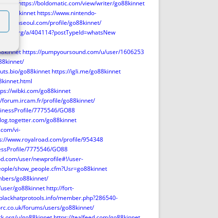
244739
https://boldomatic.com/view/writer/go88kinnet
rg/go88kinnet
https://www.nintendo-
athealthseoul.com/profile/go88kinnet/
rcleten.org/a/404114?postTypeId=whatsNew
bout
8kinnet
https://pumpyoursound.com/u/user/1606253
88kinnet/
tuts.bio/go88kinnet
https://igli.me/go88kinnet
kinnet.html
tps://wibki.com/go88kinnet
//forum.ircam.fr/profile/go88kinnet/
sinessProfile/7775546/GO88
wilog.togetter.com/go88kinnet
.com/vi-
s://www.royalroad.com/profile/954348
nessProfile/7775546/GO88
d.com/user/newprofile#!/user-
ople/show_people.cfm?Usr=go88kinnet
mbers/go88kinnet/
/user/go88kinnet
http://fort-
.blackhatprotools.info/member.php?286540-
orc.co.uk/forums/users/go88kinnet/
rk.org/u/go88kinnet
https://tealfeed.com/go88kinnet