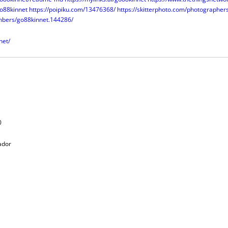
go88kinnet
https://poipiku.com/13476368/
https://skitterphoto.com/photographe
embers/go88kinnet.144286/
net/
0
tador