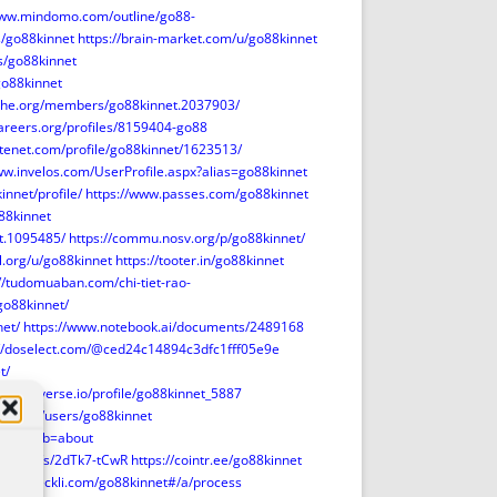
www.mindomo.com/outline/go88-
s/go88kinnet
https://brain-market.com/u/go88kinnet
s/go88kinnet
go88kinnet
ythe.org/members/go88kinnet.2037903/
careers.org/profiles/8159404-go88
sitenet.com/profile/go88kinnet/1623513/
ww.invelos.com/UserProfile.aspx?alias=go88kinnet
innet/profile/
https://www.passes.com/go88kinnet
88kinnet
t.1095485/
https://commu.nosv.org/p/go88kinnet/
l.org/u/go88kinnet
https://tooter.in/go88kinnet
://tudomuaban.com/chi-tiet-rao-
/go88kinnet/
net/
https://www.notebook.ai/documents/2489168
://doselect.com/@ced24c14894c3dfc1fff05e9e
t/
tps://uiverse.io/profile/go88kinnet_5887
waq.org/users/go88kinnet
innet?tab=about
orge.de/s/2dTk7-tCwR
https://cointr.ee/go88kinnet
www.checkli.com/go88kinnet#/a/process