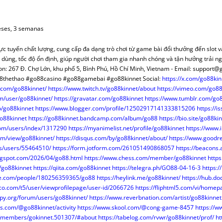
MERCANTIL-BM
OPOSICIONES
FACEBOOK
CUADRO ALTERNATIVO
CASOS PRÁCTICOS REGISTRO
NYR PAGINA 
INFORMES OPOSICIONES
OTROS TEMAS O.M.
POR IMPUESTOS
MODELOS O.R.
VARIOS O.N.
ALUÑA
DOCTRINA
TWITTER
DGRN 2017
INDICE CASOS JC CASAS
NYR A FA
RESÚMENES LEYES
COLABORADORES
SENTENCIAS O.M.
MAPAS FISCALES
TEMAS
Y DONACIONES
CONSUMO Y DERECHO
HAZTE USUARIO/A
A MANO
DICTAMENES INTERNAC.
PLUSVALÍ
INFORMES PERIÓDICOS
ARTÍCULOS DOCTRINA
ARTÍCULOS FISCAL
PROMOCIONES
MODELOS O.M.
VERSOS
eses, 3 semanas
RENCIACIÓN
INTERNACIONAL
RANKINGS
CONSUMO
MODELOS REGISTROS
FECH
PÁGINAS ESPECIALES
CLÁUSULAS DE HIPOTECA
TRATADOS INTER.
NORMAS FISCAL
VARIOS O.M.
VARIOS O.R
VARIOS
LIBROS
c tuyến chất lượng, cung cấp đa dạng trò chơi từ game bài đổi thưởng đến slot và
R (NRUA)
DERECHO EUROPEO
ENTREVISTAS
COMPARATIVAS ARTÍCULOS
MODELOS MERCANTIL
CALCULA H
INFORMES MENSUALES F.N.
REVISTA DERECHO CIVIL
SENTENCIAS FISCAL
ARTÍCULOS CYD
ARTÍCULOS D.E.
PINCELADAS
dễ dùng, tốc độ ổn định, giúp người chơi tham gia nhanh chóng và tận hưởng trải 
BUTOS
AULA SOCIAL
CONCURSOS
TERRITORIO
REDACCIÓN JURÍDICA
CUOTA HI
VARIOS F.N.
VARIOS DOCTRINA
ARTÍCULOS INTER.
NORMATIVA D.E.
VARIOS FISCAL
NORMAS CYD
ARTÍCULOS
on: 267 Đ. Chợ Lớn, khu phố 5, Bình Phú, Hồ Chí Minh, Vietnam - Email: suppor
8thethao #go88casino #go88gamebai #go88kinnet Social:
https://x.com/go88kin
ATASTRO
OPINIÓN
CORREO
¡SABÍAS QUÉ?
NODESES
TEMAS PRÁCTICOS
DISPOSICIONES
PAÍSES
t.com/go88kinnet/
https://www.twitch.tv/go88kinnet/about
https://vimeo.com/go88
S QUÉ…?
FUTURAS NORMAS
ENLA
INFORMES MENSUALES F.N.
DICTÁMENES INTERNAC.
COLABORADORES
om/user/go88kinnet/
https://gravatar.com/go88kinnet
https://www.tumblr.com/go
SCO SENA
TERRITORIO
INFORMES PERIODICOS
PÁGINAS ESPECIALES
VARIOS INTER.
VARIOS CYD
o/go88kinnet
https://www.blogger.com/profile/12502917141333815206
https://
go88kinnet
https://go88kinnet.bandcamp.com/album/go88
https://bio.site/go88ki
A EN BOE
RINCÓN LITERARIO
ARTÍCULOS TERRITORIO
VARIOS F.N.
com/users/index/1317290
https://myanimelist.net/profile/go88kinnet
https://www.
HERRAMIENTAS
com/view/go88kinnet/
https://disqus.com/by/go88kinnet/about/
https://www.good
es/users/55464510/
https://form.jotform.com/261051490868057
https://beacons.
NORMAS TERRITORIO
logspot.com/2026/04/go88.html
https://www.chess.com/member/go88kinnet
https
VARIOS TERRITORIO
m/go88kinnet
https://qiita.com/go88kinnet
https://telegra.ph/GO88-04-16-3
https:
re.com/people/180256359365/go88
https://heylink.me/go88kinnet/
https://hub.d
sco.com/t5/user/viewprofilepage/user-id/2066726
https://fliphtml5.com/vi/home
apy.org/forum/users/go88kinnet/
https://www.reverbnation.com/artist/go88kinnet
ss.com/@go88kinnet/activity
https://www.skool.com/@cong-game-8457
https://w
om/members/gokinnet.501307/#about
https://tabelog.com/rvwr/go88kinnet/prof/
ht