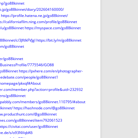
.php?go88kinnet
co.jp/go88kinnet/diary/202604160000/
https://profile.hatena.ne.jp/go88kinnet/
s://californiafilm.ning.com/profile/go88kinnet
m/u/go88kinnet
https://myspace.com/go88kinnet
8kinnet/c/3JftlkFVJgI
https://bit.ly/m/go88kinnet
om/go88kinnet
er/go88kinnet
m/BusinessProfile/7775546/GO88
/go88kinnet
https://pxhere.com/en/photographer-
nsedebate.com/people/go88kinnet1
m/homepage/pkxqf#About
iter.com/member.php?action=profile&uid=232932
zens/go88kinnet
m.pabbly.com/members/go88kinnet.110795/#about
kinnet/
https://hashnode.com/@go88kinnet
ww.producthunt.com/@go88kinnet
trees.com/go88kinnet/item792061523
https://civitai.com/user/go88kinnet
uve.de/s/o93NVqbK6