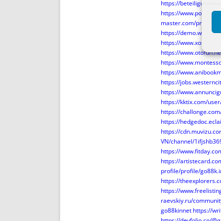
https://beteiligung.a
https://www.postype
master.com/profil/go
https://demo.wowond
https://www.xosotha
https://www.otofun.
https://www.montesso
https://www.anibookm
https://jobs.westernc
https://www.annuncigra
https://kktix.com/use
https://challonge.com
https://hedgedoc.ecl
https://cdn.muvizu.co
VN/channel/1ifjshb3
https://www.fitday.c
https://artistecard.c
profile/profile/go88k.i
https://theexplorers
https://www.freelisti
raevskiy.ru/community
go88kinnet
https://w
https://devfolio.co/