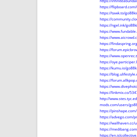
https://infiniteabu
https://flipboard.co
https://tawk.to/go88k
https://community.cl
https://ngel.ink/go88k
https://www.fundabl
https://www.aicrowd.
https://findaspring.
https://forum.epicbr
https://www.openrec.
https://oye.participer.
https://kumu.io/go88
https://blog.ulifestyl
https://forum.allkpo
https://www.divephot
https://linkmix.co/53
http://www.stes.tyc.
mods.com/users/go88
https://pinshape.com
https://advego.com/pr
https://wallhaven.cc/
https://medibang.co
https://en.islcollecti