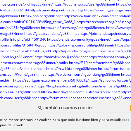
musicstore.de/profil/go88kinnet/
https://routinehub.co/user/go88kinnet
https://
4daf6e5d033218d
https://zenwriting.net/hbj69ci13g
https://www.myget.org/user
m/go88kinnet
https://hoo.be/go88kinnet
https://www.haikudeck.com/presentation
dos.com/profile/C%E1%BB%95ng_game_Go88_1
https://rareconnect.org/en/user/
com/ps/481af/go88kinnet
https://able2know.org/user/go88kinnet/
https://www.s
ers/go88kinnet
https://gitlab.vuhdo.io/go88kinnet
https://jobs.landscapeindustry
profile_info.php?pid=1501346
https://blender.community/go88kinnet/
https://top
b.com/profiles/8159410-go88
https://golosknig.com/profile/go88kinnet/
https://w
ews.com/profiles/8159413-go88
https://aprenderfotografia.online/usuarios/go88k
u/profile/go88kinnet/
https://manylink.co/@go88kinnet
https://safechat.com/u/go
element.com/members/go88kinnet/profile/
https://f319.com/members/go88kinne
a/go88kinnet/video-channels
https://m.wibki.com/go88kinnet
https://forum.issabe
rams.com/Profile/go88kinnet
https://spiderum.com/nguoi-dung/go88kinnet
https
et.html
https://espritgames.com/members/50766613/
https://schoolido.lu/user
rums/users/go88kinnet/
https://hcgdietinfo.com/hcgdietforums/members/go88kin
/user/774361/go88kinnet/
https://illust.daysneo.com/illustrator/go88kinnet/
https
ch.com/user/go88kinnet
http://forum.modulebazaar.com/forums/user/go88kinne
.com/user/profile/339055/go88kinnet/
https://www.linqto.me/about/go88kinnet
ht
Sí, también usamos cookies
.cz/lide/go88kinnet
https://www.chichi-pui.com/users/go88kinnet/
https://www.r
digiochi.it/membri/go88kinnet/profile/
https://maxforlive.com/profile/user/go88k
ncipalmente usamos las cookies para que todo funcione bien y para estadísticas
s.net/s/PoDe2rxwL
https://pad.darmstadt.social/s/BlkpSimvZs
https://doc.adminf
pias de la web.
om/profile/go88kinnet/
http://linoit.com/users/go88kinnet/canvases/GO88
https://