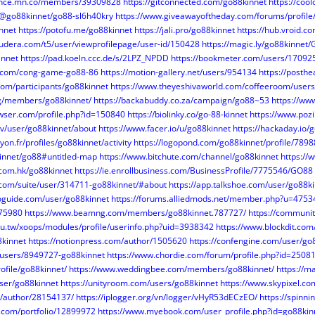
ndance.mn.co/members/39309828
https://gitconnected.com/go88kinnet
https://coo
m/@go88kinnet/go88-sl6h40kry
https://www.giveawayoftheday.com/forums/profil
innet
https://potofu.me/go88kinnet
https://jali.pro/go88kinnet
https://hub.vroid.
oudera.com/t5/user/viewprofilepage/user-id/150428
https://magic.ly/go88kinnet
innet
https://pad.koeln.ccc.de/s/2LPZ_NPDD
https://bookmeter.com/users/17092
e.com/cong-game-go88-86
https://motion-gallery.net/users/954134
https://posth
com/participants/go88kinnet
https://www.theyeshivaworld.com/coffeeroom/users
org/members/go88kinnet/
https://backabuddy.co.za/campaign/go88~53
https://ww
owser.com/profile.php?id=150840
https://biolinky.co/go-88-kinnet
https://www.poz
tv/user/go88kinnet/about
https://www.facer.io/u/go88kinnet
https://hackaday.io/
lyon.fr/profiles/go88kinnet/activity
https://logopond.com/go88kinnet/profile/7898
kinnet/go88#untitled-map
https://www.bitchute.com/channel/go88kinnet
https:/
e.com.hk/go88kinnet
https://ie.enrollbusiness.com/BusinessProfile/7775546/GO88
p.com/suite/user/314711-go88kinnet/#about
https://app.talkshoe.com/user/go88k
oguide.com/user/go88kinnet
https://forums.alliedmods.net/member.php?u=4753
475980
https://www.beamng.com/members/go88kinnet.787727/
https://communi
edu.tw/xoops/modules/profile/userinfo.php?uid=3938342
https://www.blockdit.com
kinnet
https://notionpress.com/author/1505620
https://confengine.com/user/go
/users/8949727-go88kinnet
https://www.chordie.com/forum/profile.php?id=2508
ofile/go88kinnet/
https://www.weddingbee.com/members/go88kinnet/
https://m
user/go88kinnet
https://unityroom.com/users/go88kinnet
https://www.skypixel.co
m/author/28154137/
https://iplogger.org/vn/logger/vHyR53dECzEO/
https://spinn
ve.com/portfolio/12899972
https://www.myebook.com/user_profile.php?id=go88kin