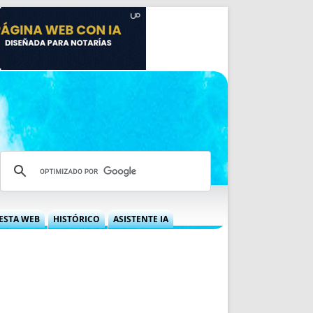
ESTA WEB
HISTÓRICO
ASISTENTE IA
A DGRN
QUÉ OFRECEMOS
 NIF
IDEARIO WEB
 LABORAL
QUIÉNES SOMOS
ÁBILES
HISTORIA