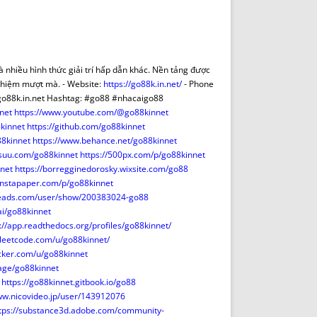
DE INICIO
PREMIO NYR
VORITOS
CONVENCIONES ANUALES
A IRPF
NUEVA ETAPA
AS
POLÍTICA DE PRIVACIDAD
 nhiều hình thức giải trí hấp dẫn khác. Nền tảng được
IJUELAS
AVISO LEGAL
nghiệm mượt mà. - Website:
https://go88k.in.net/
- Phone
POTECA
REPORTAR INCIDENCIA
t@go88k.in.net Hashtag: #go88 #nhacaigo88
net
https://www.youtube.com/@go88kinnet
PERES
LOGOTIPO
kinnet
https://github.com/go88kinnet
CES
ENTREVISTAS
88kinnet
https://www.behance.net/go88kinnet
SONRISA
issuu.com/go88kinnet
https://500px.com/p/go88kinnet
nnet
https://borregginedorosky.wixsite.com/go88
ENVÍA CORREO
instapaper.com/p/go88kinnet
CANALES DE VÍDEO
reads.com/user/show/200383024-go88
ai/go88kinnet
://app.readthedocs.org/profiles/go88kinnet/
//leetcode.com/u/go88kinnet/
ocker.com/u/go88kinnet
page/go88kinnet
https://go88kinnet.gitbook.io/go88
ww.nicovideo.jp/user/143912076
tps://substance3d.adobe.com/community-