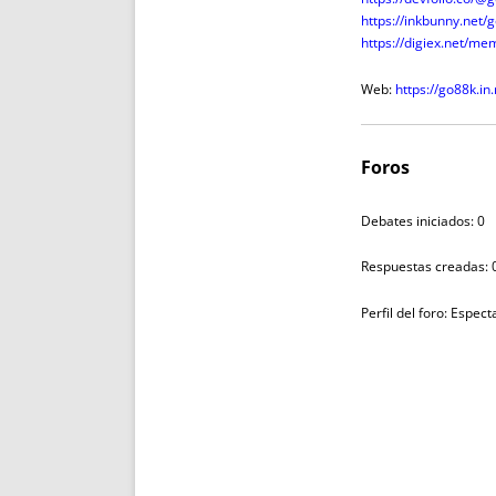
https://inkbunny.net/
https://digiex.net/m
Web:
https://go88k.in.
Foros
Debates iniciados: 0
Respuestas creadas: 
Perfil del foro: Espec