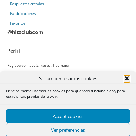
Respuestas creadas
Participaciones
Favoritos
@hitzclubcom
Perfil
Registrado: hace 2 meses, 1 semana
Sí, también usamos cookies
Hitclub2026
là điểm đến lý tưởng cho những ai yêu thích giải trí với
game bài và cá cược. Với giao diện thân thiện và công nghệ tiên tiến,
Principalmente usamos las cookies para que todo funcione bien y para
người chơi sẽ được hòa mình vào không gian giải trí bậc nhất, tận hưởng
estadísticas propias de la web.
những trò chơi đỉnh cao và cơ hội trúng thưởng hấp dẫn. Hitzclub cam
kết mang lại trải nghiệm thú vị và an toàn cho mọi người chơi. Website:
https://hitzclub.com/
Phone: (+84)942431877 Địa chỉ: Trần Lê, Đức Long,
Tp. Phan Thiết, Bình Thuận, Vietnam Email: contact@hitzclubcom Tags:
Accept cookies
#hitzclub #hitzclubcom #napruthitzclub #ruttienhitzclub
#naptienhitzclub Social:
https://www.reddit.com/user/hitzclubcom/
Ver preferencias
https://www.twitch.tv/hitzclubcom