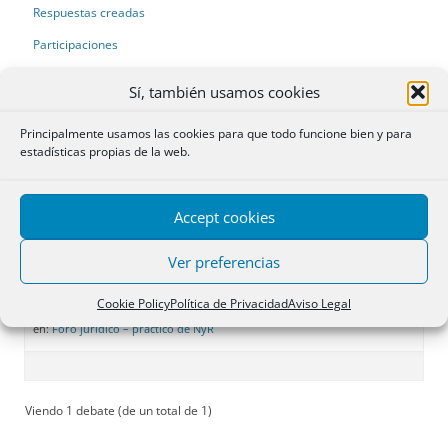
Respuestas creadas
Participaciones
Favoritos
Sí, también usamos cookies
Debates del foro
iniciados
Principalmente usamos las cookies para que todo funcione bien y para
estadísticas propias de la web.
Viendo 1 debate (de un total de 1)
Debate
Usuarios
Entradas
Última
Accept cookies
publicación
Ver preferencias
Pareja de hecho a través de la
8
11
hace 5 años, 4
notaría
meses
Cookie Policy
Política de Privacidad
Aviso Legal
Iniciado por:
javier50
kamilita93
en:
Foro jurídico – práctico de NyR
Viendo 1 debate (de un total de 1)