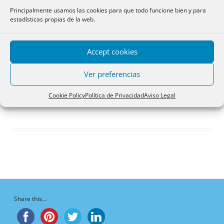
Respuestas creadas
Principalmente usamos las cookies para que todo funcione bien y para
estadísticas propias de la web.
Participaciones
Favoritos
Accept cookies
Respuestas de foro
creadas
Ver preferencias
¡Vaya, no hay respuestas aquí!
Cookie Policy
Política de Privacidad
Aviso Legal
Share this...