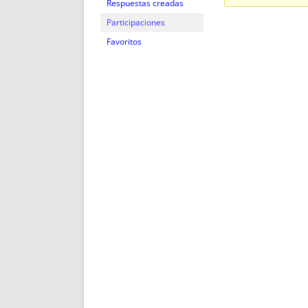
ENRIQUECIDAS
TITULARES 
Respuestas creadas
NO DESESPERES
CAT
Participaciones
A MANO
SUCESIONES 
Favoritos
FUTURAS NORMAS
GEORREFE
ALQUILE
TRI
LH Y C
¿SABIA
FRANCI
BÚSQUED