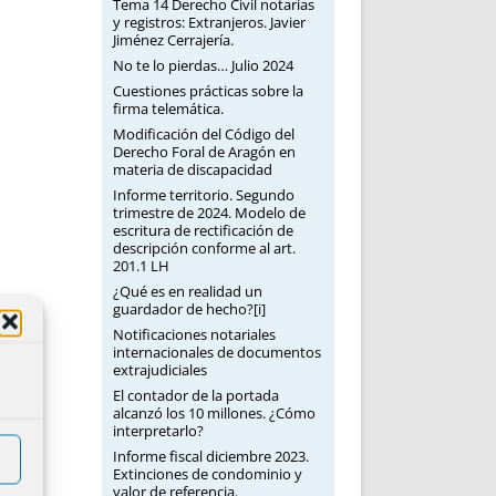
Tema 14 Derecho Civil notarias
y registros: Extranjeros. Javier
Jiménez Cerrajería.
No te lo pierdas… Julio 2024
Cuestiones prácticas sobre la
firma telemática.
Modificación del Código del
Derecho Foral de Aragón en
materia de discapacidad
Informe territorio. Segundo
trimestre de 2024. Modelo de
escritura de rectificación de
descripción conforme al art.
201.1 LH
¿Qué es en realidad un
guardador de hecho?[i]
Notificaciones notariales
internacionales de documentos
extrajudiciales
El contador de la portada
alcanzó los 10 millones. ¿Cómo
interpretarlo?
Informe fiscal diciembre 2023.
Extinciones de condominio y
valor de referencia.