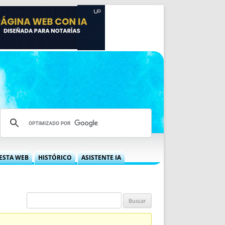
ESTA WEB
HISTÓRICO
ASISTENTE IA
A DGRN
QUÉ OFRECEMOS
 NIF
IDEARIO WEB
 LABORAL
QUIÉNES SOMOS
ÁBILES
HISTORIA