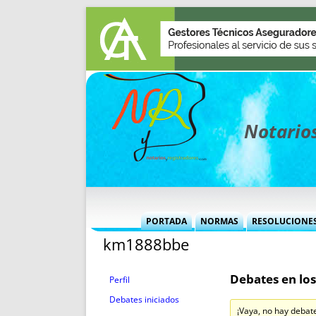
Notarios
PORTADA
NORMAS
RESOLUCIONE
km1888bbe
MÁS USADAS (CUADRO)
INFORMES 
INFORMES MENSUALES
VOCES P
Debates en los
MÁS DESTACADAS
VOCES M
Perfil
TITULARES DESDE 2002
TITULARES
Debates iniciados
¡Vaya, no hay debat