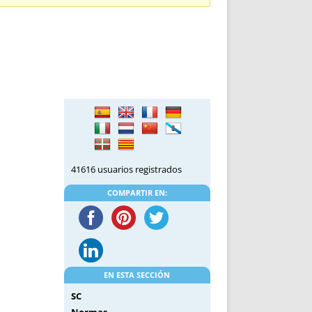
DE INICIO
PREMIO NYR
VORITOS
CONVENCIONES ANUALES
A IRPF
NUEVA ETAPA
AS
POLÍTICA DE PRIVACIDAD
IJUELAS
AVISO LEGAL
POTECA
REPORTAR INCIDENCIA
PERES
LOGOTIPO
CES
ENTREVISTAS
SONRISA
41616 usuarios registrados
ENVÍA CORREO
CANALES DE VÍDEO
COMPARTIR EN:
EN ESTA SECCIÓN
SC