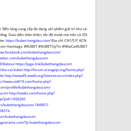
DE INICIO
PREMIO NYR
VORITOS
CONVENCIONES ANUALES
A IRPF
NUEVA ETAPA
AS
POLÍTICA DE PRIVACIDAD
Nền tảng cung cấp đa dạng sản phẩm giải trí như cá
IJUELAS
AVISO LEGAL
hưởng. Giao diện thân thiện, tốc độ mượt mà trên cả iOS
POTECA
REPORTAR INCIDENCIA
ite:
https://kubet-hangdau.com/
Địa chỉ: CN1/5 P, KCN
au.com Hashtags: #KUBET #KUBETUyTin #NhaCaiKUBET
PERES
LOGOTIPO
www.facebook.com/kubethangdaucom/
CES
ENTREVISTAS
/twitter.com/kubethangdaucom
SONRISA
9/#about
https://jaga.link/kubethangdaucom
/nha-cai-kubet
http://forum.orangepi.org/home.php?
ENVÍA CORREO
ile
http://www49.atwiki.org/fateextraccc/index.php?
CANALES DE VÍDEO
ps://www.vid419.com/home.php?
.com/profile/kubethangdaucom/
aucom
http://iawbs.com/home.php?
php?pid=1456260
ers/kubethangdaucom.184907/
f6831b
/user/kubethangdaucom
pageorama.com/?p=kubethangdaucom