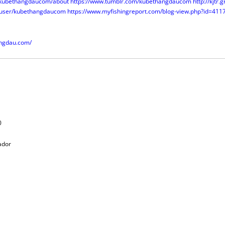
v/kubethangdaucom/about
https://www.tumblr.com/kubethangdaucom
http://kjtr
o/user/kubethangdaucom
https://www.myfishingreport.com/blog-view.php?id=411
angdau.com/
0
tador