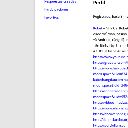
ENRIQUECIDAS
TITULARES 
Respuestas creadas
Perfil
NO DESESPERES
CAT
Participaciones
A MANO
SUCESIONES 
Registrado: hace 3 m
Favoritos
FUTURAS NORMAS
GEORREFE
Kubet
– Nhà Cái Kubet
ALQUILE
cược thể thao, casino 
TRI
và Android, cùng đội
Tân Bình, Tây Thạnh
LH Y C
#KUBETOnline #Cas
¿SABIA
https://www.youtub
FRANCI
https://gravatar.co
https://www.haikude
BÚSQUED
mod=space&uid=634
kubethangdaucom
ht
mod=space&uid=348
https://tophatsec.c
mod=space&uid=952
https://videos.muviz
https://www.elephantj
https://bbcovenant.
http://delphi.larsbo
https://portfolium.c