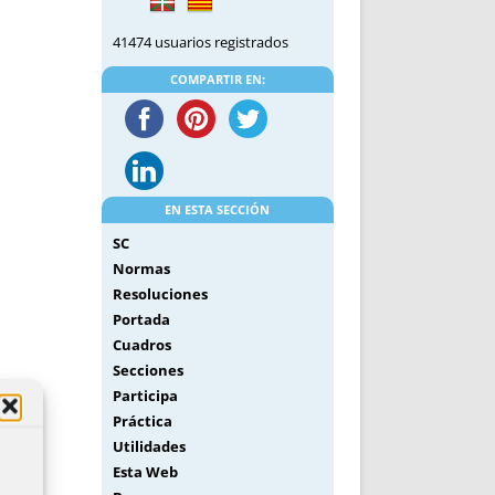
41474 usuarios registrados
COMPARTIR EN:
EN ESTA SECCIÓN
SC
Normas
Resoluciones
Portada
Cuadros
Secciones
Participa
Práctica
Utilidades
Esta Web