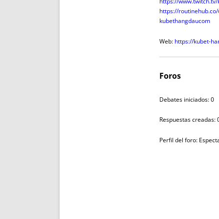
https://www.twitch.t
https://routinehub.c
kubethangdaucom
Web:
https://kubet-h
Foros
Debates iniciados: 0
Respuestas creadas: 
Perfil del foro: Espec