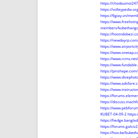
https://chodaumoi2
https://volleypedia
https://6giay.vn/me
https://www.freelisti
members/kubethang
https://hostndobezi
https://newdayrp.c
https://www.airport
https://www.onetap
https://www.rcmx.net
https://www.fundable
https://pinshape.co
https://www.divepho
https://www.adsfare
https://www.instruc
https://forums.elem
https://discuss.mac
https://www.pebfor
KUBET-04-09-2
https:
https://hedge.bangl
https://forums.galci
https://hoo.be/kube