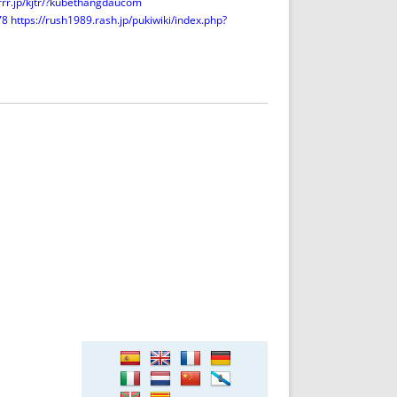
.grrr.jp/kjtr/?kubethangdaucom
78
https://rush1989.rash.jp/pukiwiki/index.php?