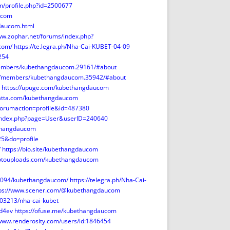
m/profile.php?id=2500677
ucom
daucom.html
ww.zophar.net/forums/index.php?
ucom/
https://te.legra.ph/Nha-Cai-KUBET-04-09
254
members/kubethangdaucom.29161/#about
orum/members/kubethangdaucom.35942/#about
https://upuge.com/kubethangdaucom
matta.com/kubethangdaucom
eforumaction=profile&id=487380
/index.php?page=User&userID=240640
ethangdaucom
5&do=profile
/
https://bio.site/kubethangdaucom
hotouploads.com/kubethangdaucom
171094/kubethangdaucom/
https://telegra.ph/Nha-Cai-
tps://www.scener.com/@kubethangdaucom
603213/nha-cai-kubet
fd4ev
https://ofuse.me/kubethangdaucom
/www.renderosity.com/users/id:1846454