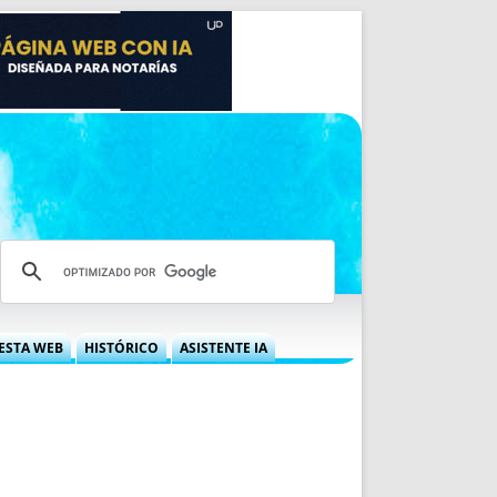
ESTA WEB
HISTÓRICO
ASISTENTE IA
A DGRN
QUÉ OFRECEMOS
 NIF
IDEARIO WEB
 LABORAL
QUIÉNES SOMOS
ÁBILES
HISTORIA