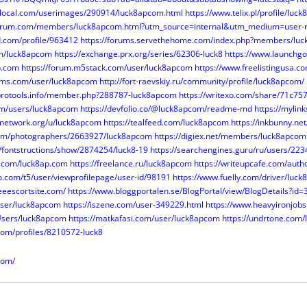
local.com/userimages/290914/luck8apcom.html
https://www.telix.pl/profile/luc
forum.com/members/luck8apcom.html?utm_source=internal&utm_medium=user-
d.com/profile/963412
https://forums.servethehome.com/index.php?members/lu
com/luck8apcom
https://exchange.prx.org/series/62306-luck8
https://www.launchgo
ap.com
https://forum.m5stack.com/user/luck8apcom
https://www.freelistingusa.co
rums.com/user/luck8apcom
http://fort-raevskiy.ru/community/profile/luck8apcom/
tprotools.info/member.php?288787-luck8apcom
https://writexo.com/share/71c75
om/users/luck8apcom
https://devfolio.co/@luck8apcom/readme-md
https://mylin
snetwork.org/u/luck8apcom
https://tealfeed.com/luck8apcom
https://inkbunny.ne
.com/photographers/2663927/luck8apcom
https://digiex.net/members/luck8apcom
m/fontstructions/show/2874254/luck8-19
https://searchengines.guru/ru/users/22
ft.com/luck8ap.com
https://freelance.ru/luck8apcom
https://writeupcafe.com/aut
p.com/t5/user/viewprofilepage/user-id/98191
https://www.fuelly.com/driver/luc
eeescortsite.com/
https://www.bloggportalen.se/BlogPortal/view/BlogDetails?id
/user/luck8apcom
https://iszene.com/user-349229.html
https://www.heavyironjobs
/Users/luck8apcom
https://matkafasi.com/user/luck8apcom
https://undrtone.com
com/profiles/8210572-luck8
com/