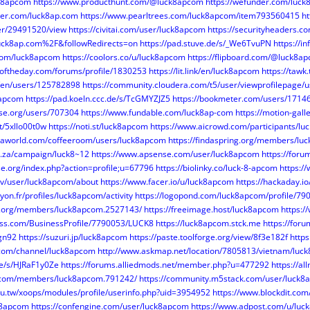
ck8apcom
https://www.producthunt.com/@luck8apcom
https://wefunder.com/luc
rmer.com/luck8ap.com
https://www.pearltrees.com/luck8apcom/item793560415
h
ser/29491520/view
https://civitai.com/user/luck8apcom
https://securityheaders.co
ck8ap.com%2F&followRedirects=on
https://pad.stuve.de/s/_We6TvuPN
https://
.com/luck8apcom
https://coolors.co/u/luck8apcom
https://flipboard.com/@luck8a
oftheday.com/forums/profile/1830253
https://lit.link/en/luck8apcom
https://tawk
m/en/users/125782898
https://community.cloudera.com/t5/user/viewprofilepage/
k8apcom
https://pad.koeln.ccc.de/s/TcGMYZJZ5
https://bookmeter.com/users/1714
use.org/users/707304
https://www.fundable.com/luck8ap-com
https://motion-gal
t/5xllo00t0w
https://noti.st/luck8apcom
https://www.aicrowd.com/participants/l
ivaworld.com/coffeeroom/users/luck8apcom
https://findaspring.org/members/lu
o.za/campaign/luck8~12
https://www.apsense.com/user/luck8apcom
https://for
se.org/index.php?action=profile;u=67796
https://biolinky.co/luck-8-apcom
https:/
tv/user/luck8apcom/about
https://www.facer.io/u/luck8apcom
https://hackaday.i
.lyon.fr/profiles/luck8apcom/activity
https://logopond.com/luck8apcom/profile/79
c.org/members/luck8apcom.2527143/
https://freeimage.host/luck8apcom
https:
iness.com/BusinessProfile/7790053/LUCK8
https://luck8apcom.stck.me
https://for
2gn92
https://suzuri.jp/luck8apcom
https://paste.toolforge.org/view/8f3e182f
http
.com/channel/luck8apcom
http://www.askmap.net/location/7805813/vietnam/luck
de/s/HJRaF1y0Ze
https://forums.alliedmods.net/member.php?u=477292
https://a
.com/members/luck8apcom.791242/
https://community.m5stack.com/user/luck
edu.tw/xoops/modules/profile/userinfo.php?uid=3954952
https://www.blockdit.co
k8apcom
https://confengine.com/user/luck8apcom
https://www.adpost.com/u/luc