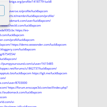
ttps://akniga.org/profile/1418779-luck8
https://uiverse.io/profile/luck8apcom
oridigiochi.it/membri/luck8apcom/profile/
video-bookmark.com/user/luck8apcom/
://www.checkli.com/luck8apcom
eada93f2cbc
https://eo-
d.com/luck8apcom
ter.com/profil/luck8apcom
k8apcom/
https://demo.wowonder.com/luck8apcom
ackloggery.com/luck8apcom
log/6754554/
e/luck8apcom/
s://pumpyoursound.com/u/user/1615485
eloppez.net/forums/u1862737/luck8apcom/
/apptuts.bio/luck8apcom
https://igli.me/luck8apcom
pcom/
tix.com/user/8703000
apcom/
https://forum.enscape3d.com/wcf/index.php?
ps://audiomack.com/luck8apcom
apcom
rld.com/vi-
tps://trakteer.id/luck8apcom