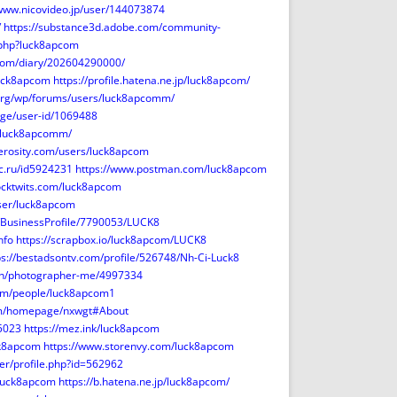
/www.nicovideo.jp/user/144073874
/
https://substance3d.adobe.com/community-
x.php?luck8apcom
apcom/diary/202604290000/
luck8apcom
https://profile.hatena.ne.jp/luck8apcom/
.org/wp/forums/users/luck8apcomm/
age/user-id/1069488
s/luck8apcomm/
erosity.com/users/luck8apcom
vc.ru/id5924231
https://www.postman.com/luck8apcom
tocktwits.com/luck8apcom
ser/luck8apcom
m/BusinessProfile/7790053/LUCK8
nfo
https://scrapbox.io/luck8apcom/LUCK8
ps://bestadsontv.com/profile/526748/Nh-Ci-Luck8
en/photographer-me/4997334
com/people/luck8apcom1
com/homepage/nxwgt#About
5023
https://mez.ink/luck8apcom
ck8apcom
https://www.storenvy.com/luck8apcom
ser/profile.php?id=562962
k/luck8apcom
https://b.hatena.ne.jp/luck8apcom/