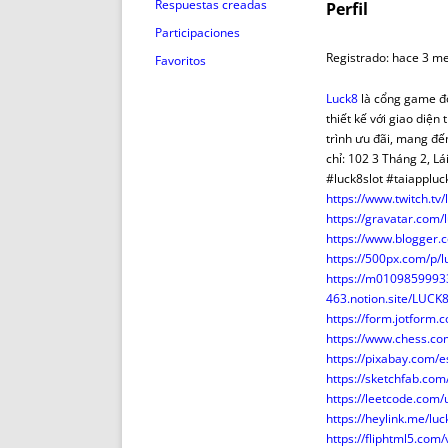
ENRIQUECIDAS
TITULARES 
Respuestas creadas
Perfil
NO DESESPERES
CAT
Participaciones
A MANO
SUCESIONES 
Registrado: hace 3 m
Favoritos
FUTURAS NORMAS
GEORREFE
Luck8
là cổng game đổ
ALQUILE
thiết kế với giao diện
TRI
trình ưu đãi, mang đế
chỉ: 102 3 Tháng 2,
LH Y C
#luck8slot #taiapplu
¿SABIA
https://www.twitch.t
FRANCI
https://gravatar.com
https://www.blogger
BÚSQUED
https://500px.com/p/
https://m01098599933
463.notion.site/LUC
https://form.jotfor
https://www.chess.
https://pixabay.com/
https://sketchfab.co
https://leetcode.com
https://heylink.me/lu
https://fliphtml5.co