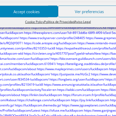
m/@d0a03a6c7989e24f50a7e99fe
https://www.udrpsearch.com/user/luck8apcom
h
rofile/90Wwgj3EWP
http://forum.modulebazaar.com/forums/user/luck8apcom/
Accept cookies
Ver preferencias
p.com/user/profile/343720/luck8apcom/
https://www.linqto.me/about/luck8apcom
.cz/lide/luck8apcom
https://www.rwaq.org/users/luck8apcom
https://www.invent
Cookie Policy
Política de Privacidad
Aviso Legal
om/profile/user/luck8apcom?tab=about
https://cointr.ee/luck8apcom
https://www.
om/profile/luck8apcom/
http://linoit.com/users/luck8apcom/canvases/LUCK8
https
/user/luck8apcom
https://theexplorers.com/user?id=8913dd6e-68f9-4f09-b5ed-5
/luck8apcom/
https://www.trackyserver.com/profile/248405
https://www.grepme
.de/s/RQ3iJY00T1
https://code.antopie.org/luck8apcom
https://www.nintendo-mas
unitynews.com/profiles/8210353-luck8
https://expathealthseoul.com/profile/luc
o/luck8apcom-wld
https://circleten.org/a/405770?postTypeId=whatsNew
https://b
okmarkssite.com/user/luck8apcom/
https://bbcovenant.guildlaunch.com/users/b
ntai.com/members/luck8apcom.610941/
https://beteiligung.stadtlindau.de/profil
ist.com/luck8apcom/about
https://www.mapleprimes.com/users/luck8apcom
http
rijobsuk.co.uk/author/luck8apcom/
https://justpaste.me/HzGc2
https://www.dev
ort.com/user/834534-luck8apcom/
https://longbets.org/user/luck8apcom/
https:/
ity.com/profiles/8210419-luck8
https://www.annuncigratuititalia.it/author/luck8a
e/profiles/luck8apcom/activity?locale=en
https://wibki.com/luck8apcom
https://kk
ck8apcom/about
https://linkin.bio/luck8apcom
https://forum.ircam.fr/profile/luck8
com/#about
https://challonge.com/vi/luck8apcom
https://joy.link/luck8apcom
htt
reinfo.jp/
https://luck8apcom.themedia.jp/
https://www.jigsawplanet.com/luck8
m/Profile/luck8apcom/Latest
https://ofuse.me/luck8apcom
https://www.ganjingwo
83s1RHBQQmitJF65A1ba0c?subTab=all&tab=about&subtabshowing=latest&q=
ht