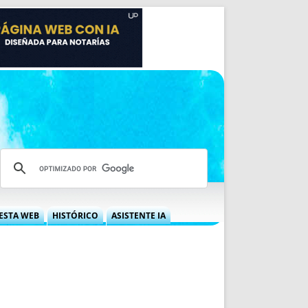
ESTA WEB
HISTÓRICO
ASISTENTE IA
A DGRN
QUÉ OFRECEMOS
 NIF
IDEARIO WEB
 LABORAL
QUIÉNES SOMOS
ÁBILES
HISTORIA