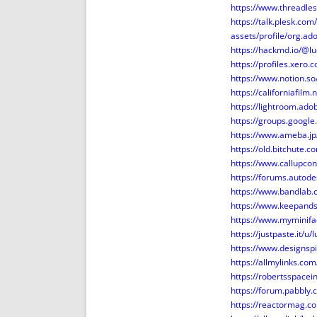
https://www.threadle
https://talk.plesk.c
assets/profile/org.
https://hackmd.io/@
https://profiles.xero
https://www.notion.
https://californiafil
https://lightroom.ad
https://groups.googl
https://www.ameba.jp
https://old.bitchute.
https://www.callupco
https://forums.autod
https://www.bandlab
https://www.keepand
https://www.myminif
https://justpaste.it/u
https://www.designsp
https://allmylinks.c
https://robertsspacei
https://forum.pabbl
https://reactormag.