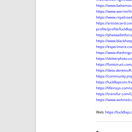
https://www.bahamas
https://www.warrior
https://www.royalroa
https://artistecard.
profile/profile/luck8
https://phatwalletfo
https://www.blackha
https://experiment.c
https://www.thething
https://skitterphoto
https://fontstruct.co
https://data.danetso
https://community.jm
https://luck8apcom.fr
https://lifeinsys.com
https://transfur.com
https://www.wvhired.
Web:
https://luck8ap.