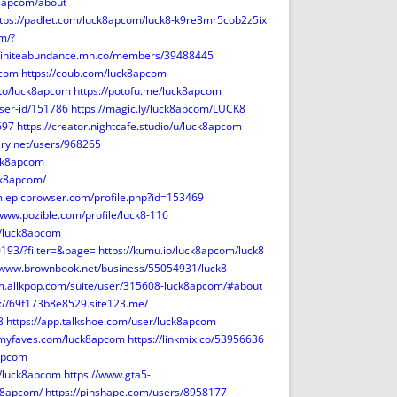
k8apcom/about
ttps://padlet.com/luck8apcom/luck8-k9re3mr5cob2z5ix
m/?
infiniteabundance.mn.co/members/39488445
pcom
https://coub.com/luck8apcom
.to/luck8apcom
https://potofu.me/luck8apcom
user-id/151786
https://magic.ly/luck8apcom/LUCK8
697
https://creator.nightcafe.studio/u/luck8apcom
lery.net/users/968265
uck8apcom
ck8apcom/
um.epicbrowser.com/profile.php?id=153469
/www.pozible.com/profile/luck8-116
o/luck8apcom
0193/?filter=&page=
https://kumu.io/luck8apcom/luck8
//www.brownbook.net/business/55054931/luck8
um.allkpop.com/suite/user/315608-luck8apcom/#about
s://69f173b8e8529.site123.me/
8
https://app.talkshoe.com/user/luck8apcom
llmyfaves.com/luck8apcom
https://linkmix.co/53956636
8apcom
m/luck8apcom
https://www.gta5-
k8apcom/
https://pinshape.com/users/8958177-