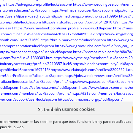
gns
https://advego.com/profile/luck8apcom/
https://www.weddingbee.com/memb
ter.com/redacteur/luck8apcom
https://wallhaven.cc/user/luck8apcom
https://un
com/users/djiuser-qaedjiayottb
https://medibang.com/author/28210995/
https:/
s.com/profile/luck8apcom
https://en.islcollective.com/portfolio/12910729
https://
iew_as=1
https://www.myebook.com/user_profile.php?id=luck8apcom
https://mus
.com/outline/luck8-e6afc2bebada4c83a217f668405f33e2
https://www.myget.or
elsouth.com/user/131669
https://brain-market.com/u/luck8apcom
https://www.gi
k.com/presentations/luck8apcom
https://www.growkudos.com/profile/nha_cai_lu
https://rareconnect.org/en/user/luck8apcom
https://promosimple.com/ps/48a7a
ow.com/farm/luck8-1330303.htm
https://www.sythe.org/members/luck8apcom.2
eindustrycareers.org/profiles/8210357-luck8
https://blender.community/luck8ap
m/profile/luck8apcom/1697215/
https://www.claimajob.com/profiles/8209562-luck
com/UserProfile.aspx?alias=luck8apcom
https://jobs.windomnews.com/profiles/8
rafia.online/usuarios/luck8apcom/profile/
https://www.passes.com/luck8apcom
h
@luck8apcom
https://safechat.com/u/luck8apcom
https://www.fanart-central.net/
lelement.com/members/luck8apcom/profile/
https://f319.com/members/luck8apc
power.com/support/user/luck8apcom
https://commu.nosv.org/p/luck8apcom/
cabildofuer.es/profiles/luck8apcom/activity?locale=en
https://phijkchu.com/a/luc
Sí, también usamos cookies
.org/u/luck8apcom
https://www.investagrams.com/Profile/luck8apcom
https://sp
om/chi-tiet-rao-vat/2890979/luck8apcom.html
https://espritgames.com/member
ncipalmente usamos las cookies para que todo funcione bien y para estadísticas
rums/users/luck8apcom/
https://hcgdietinfo.com/hcgdietforums/members/luck8a
pias de la web.
y/user/845199/luck8apcom/
https://bresdel.com/luck8apcom
https://illust.daysneo