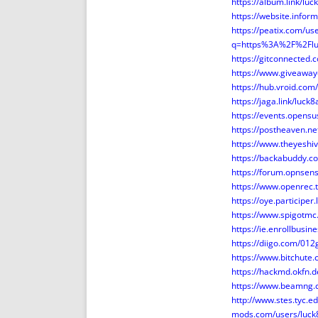
https://album.link/lu
https://website.info
https://peatix.com/u
q=https%3A%2F%2Flu
https://gitconnected
https://www.giveaway
https://hub.vroid.co
https://jaga.link/luc
https://events.opens
https://postheaven.ne
https://www.theyesh
https://backabuddy.c
https://forum.opnsen
https://www.openrec.
https://oye.participer
https://www.spigotm
https://ie.enrollbus
https://diigo.com/01
https://www.bitchute
https://hackmd.okfn.
https://www.beamng
http://www.stes.tyc.
mods.com/users/luc