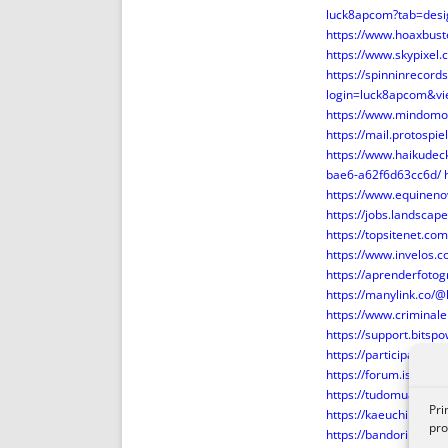
luck8apcom?tab=desi
https://www.hoaxbus
https://www.skypixel.
https://spinninrecord
login=luck8apcom&v
https://www.mindomo
https://mail.protospi
https://www.haikudec
bae6-a62f6d63cc6d/
https://www.equinen
https://jobs.landscap
https://topsitenet.co
https://www.invelos.
https://aprenderfotog
https://manylink.co/
https://www.crimina
https://support.bits
https://participacion.
https://forum.issabel
https://tudomuaban.c
Pri
https://kaeuchi.jp/fo
pro
https://bandori.part