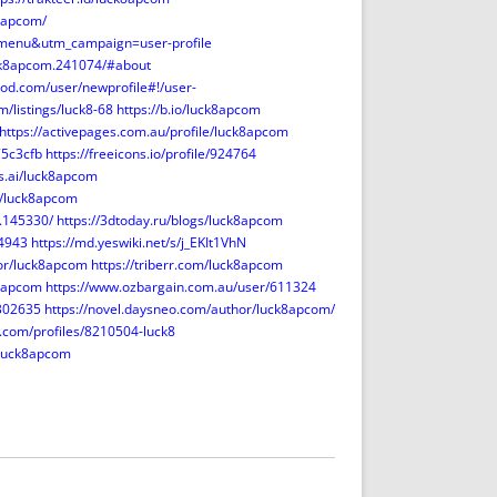
k8apcom/
menu&utm_campaign=user-profile
ck8apcom.241074/#about
od.com/user/newprofile#!/user-
m/listings/luck8-68
https://b.io/luck8apcom
https://activepages.com.au/profile/luck8apcom
75c3cfb
https://freeicons.io/profile/924764
ks.ai/luck8apcom
t/luck8apcom
.145330/
https://3dtoday.ru/blogs/luck8apcom
34943
https://md.yeswiki.net/s/j_EKIt1VhN
hor/luck8apcom
https://triberr.com/luck8apcom
k8apcom
https://www.ozbargain.com.au/user/611324
=302635
https://novel.daysneo.com/author/luck8apcom/
.com/profiles/8210504-luck8
/luck8apcom