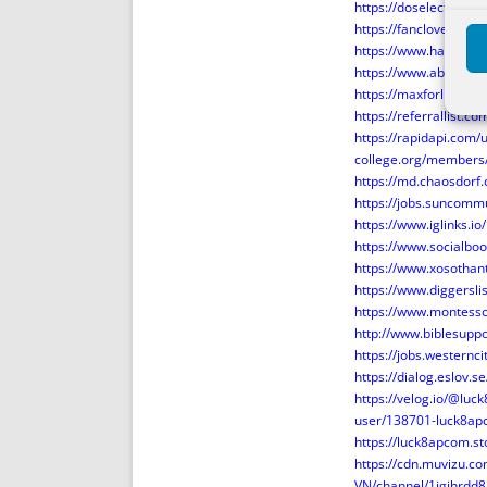
https://doselect.co
https://fanclove.jp/p
https://www.halaltri
https://www.abclinuxu
https://maxforlive.c
https://referrallist.c
https://rapidapi.com
college.org/members
https://md.chaosdorf
https://jobs.suncomm
https://www.iglinks.i
https://www.socialbo
https://www.xosotha
https://www.diggersl
https://www.montesso
http://www.biblesupp
https://jobs.westernc
https://dialog.eslov.s
https://velog.io/@lu
user/138701-luck8ap
https://luck8apcom.sto
https://cdn.muvizu.co
VN/channel/1igihrdd