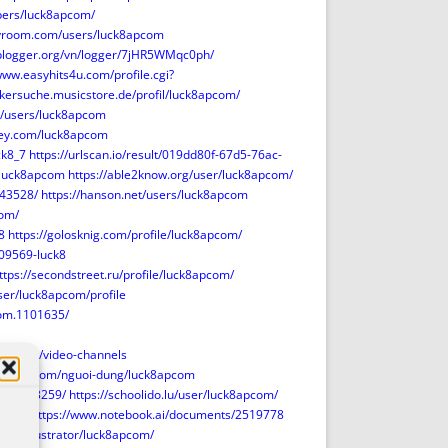
ers/luck8apcom/
ityroom.com/users/luck8apcom
/iplogger.org/vn/logger/7jHR5WMqc0ph/
www.easyhits4u.com/profile.cgi?
ikersuche.musicstore.de/profil/luck8apcom/
g/users/luck8apcom
vey.com/luck8apcom
ck8_7
https://urlscan.io/result/019dd80f-67d5-76ac-
/luck8apcom
https://able2know.org/user/luck8apcom/
043528/
https://hanson.net/users/luck8apcom
com/
8
https://golosknig.com/profile/luck8apcom/
209569-luck8
ttps://secondstreet.ru/profile/luck8apcom/
user/luck8apcom/profile
om.1101635/
k8apcom/video-channels
iderum.com/nguoi-dung/luck8apcom
s/50923259/
https://schoolido.lu/user/luck8apcom/
pcom/
https://www.notebook.ai/documents/2519778
.com/illustrator/luck8apcom/