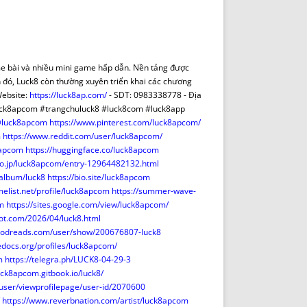
DE INICIO
PREMIO NYR
VORITOS
CONVENCIONES ANUALES
A IRPF
NUEVA ETAPA
AS
POLÍTICA DE PRIVACIDAD
ame bài và nhiều mini game hấp dẫn. Nền tảng được
IJUELAS
AVISO LEGAL
ạnh đó, Luck8 còn thường xuyên triển khai các chương
POTECA
REPORTAR INCIDENCIA
Website:
https://luck8ap.com/
- SDT: 0983338778 - Địa
 #luck8apcom #trangchuluck8 #luck8com #luck8app
PERES
LOGOTIPO
@luck8apcom
https://www.pinterest.com/luck8apcom/
CES
ENTREVISTAS
m
https://www.reddit.com/user/luck8apcom/
SONRISA
8apcom
https://huggingface.co/luck8apcom
lo.jp/luck8apcom/entry-12964482132.html
ENVÍA CORREO
album/luck8
https://bio.site/luck8apcom
CANALES DE VÍDEO
melist.net/profile/luck8apcom
https://summer-wave-
m
https://sites.google.com/view/luck8apcom/
ot.com/2026/04/luck8.html
oodreads.com/user/show/200676807-luck8
edocs.org/profiles/luck8apcom/
m
https://telegra.ph/LUCK8-04-29-3
luck8apcom.gitbook.io/luck8/
/user/viewprofilepage/user-id/2070600
https://www.reverbnation.com/artist/luck8apcom