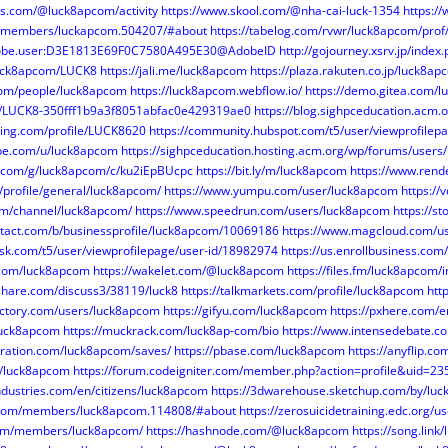
ss.com/@luck8apcom/activity
https://www.skool.com/@nha-cai-luck-1354
https:/
om/members/luckapcom.504207/#about
https://tabelog.com/rvwr/luck8apcom/prof
adobe.user:D3E1813E69F0C7580A495E30@AdobeID
http://gojourney.xsrv.jp/inde
luck8apcom/LUCK8
https://jali.me/luck8apcom
https://plaza.rakuten.co.jp/luck8
.com/people/luck8apcom
https://luck8apcom.webflow.io/
https://demo.gitea.com/
so/LUCK8-350fff1b9a3f8051abfac0e429319ae0
https://blog.sighpceducation.acm
m.ning.com/profile/LUCK8620
https://community.hubspot.com/t5/user/viewprofilep
obe.com/u/luck8apcom
https://sighpceducation.hosting.acm.org/wp/forums/user
e.com/g/luck8apcom/c/ku2iEpBUcpc
https://bit.ly/m/luck8apcom
https://www.rend
/profile/general/luck8apcom/
https://www.yumpu.com/user/luck8apcom
https://
com/channel/luck8apcom/
https://www.speedrun.com/users/luck8apcom
https://s
ntact.com/b/businessprofile/luck8apcom/10069186
https://www.magcloud.com/u
esk.com/t5/user/viewprofilepage/user-id/18982974
https://us.enrollbusiness.co
.com/luck8apcom
https://wakelet.com/@luck8apcom
https://files.fm/luck8apcom/i
share.com/discuss3/38119/luck8
https://talkmarkets.com/profile/luck8apcom
htt
actory.com/users/luck8apcom
https://gifyu.com/luck8apcom
https://pxhere.com/
/luck8apcom
https://muckrack.com/luck8ap-com/bio
https://www.intensedebate.
iration.com/luck8apcom/saves/
https://pbase.com/luck8apcom
https://anyflip.
om/luck8apcom
https://forum.codeigniter.com/member.php?action=profile&uid=23
ndustries.com/en/citizens/luck8apcom
https://3dwarehouse.sketchup.com/by/lu
y.com/members/luck8apcom.114808/#about
https://zerosuicidetraining.edc.org/u
com/members/luck8apcom/
https://hashnode.com/@luck8apcom
https://song.lin