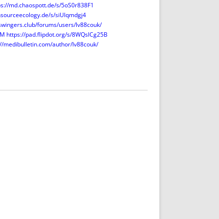
ps://md.chaospott.de/s/5oS0r838F1
nsourceecology.de/s/siUlqmdgj4
swingers.club/forums/users/lv88couk/
TM
https://pad.flipdot.org/s/8WQslCg25B
://medibulletin.com/author/lv88couk/