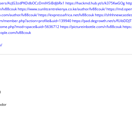
o/users/AzJG3zdPKDdbOCzDmlHSiBdjbRx1
https://hackmd.hub.yt/s/k375KwGOg
htt
m/lv88couk
https://www.sunlitcentrekenya.co.ke/author/lv88couk/
https://md.ope
o.com/author/lv88couk/
https://expressafrica.net/lv88couk
https://shhhnewcastle
com/member.php?action=profile&uid=139940
https://pad.degrowth.net/s/fUibDDJ
m/home.php?mod=space&uid=5636712
https://pictureinbottle.com/r/lv88couk
https
eople.com/lv88couk
k/
0
tador