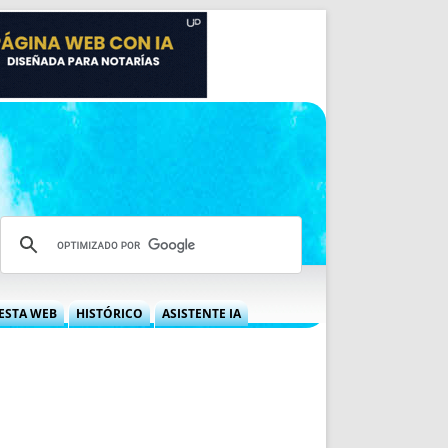
ESTA WEB
HISTÓRICO
ASISTENTE IA
A DGRN
QUÉ OFRECEMOS
 NIF
IDEARIO WEB
 LABORAL
QUIÉNES SOMOS
ÁBILES
HISTORIA