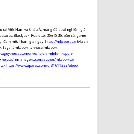
DE INICIO
PREMIO NYR
VORITOS
CONVENCIONES ANUALES
A IRPF
NUEVA ETAPA
AS
POLÍTICA DE PRIVACIDAD
ầu tại Việt Nam và Châu Á, mang đến trải nghiệm giải
IJUELAS
AVISO LEGAL
accarat, Blackjack, Roulette, đến lô đề, bắn cá, game
POTECA
REPORTAR INCIDENCIA
 mọi đam mê. Tham gia ngay:
https://mksport.cx/
Địa chỉ:
cx Tags: #mksport, #nhacaimksport,
PERES
LOGOTIPO
taguy.net/automotive/ho-chi-minh/mksport-
CES
ENTREVISTAS
5
https://rnmanagers.com/author/mksportcx/
SONRISA
tcx
https://www.aparat.com/u_31611283/about
ENVÍA CORREO
CANALES DE VÍDEO