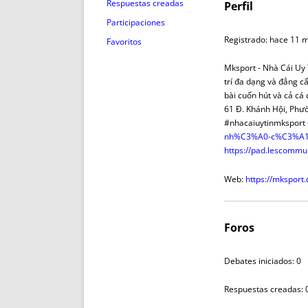
ENRIQUECIDAS
TITULARES 
Respuestas creadas
Perfil
NO DESESPERES
CAT
Participaciones
A MANO
SUCESIONES 
Registrado: hace 11 
Favoritos
FUTURAS NORMAS
GEORREFE
Mksport - Nhà Cái Uy
ALQUILE
trí đa dạng và đẳng cấ
TRI
bài cuốn hút và cả cá
61 Đ. Khánh Hội, Phư
LH Y C
#nhacaiuytinmksport 
¿SABIA
nh%C3%A0-c%C3%A1
FRANCI
https://pad.lescomm
BÚSQUED
Web:
https://mksport.
Foros
Debates iniciados: 0
Respuestas creadas: 