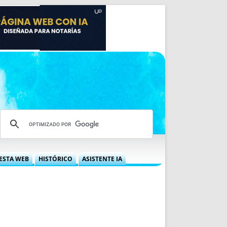
ESTA WEB
HISTÓRICO
ASISTENTE IA
A DGRN
QUÉ OFRECEMOS
 NIF
IDEARIO WEB
 LABORAL
QUIÉNES SOMOS
ÁBILES
HISTORIA