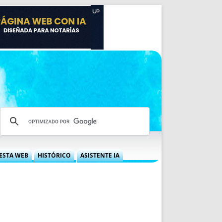
ESTA WEB
HISTÓRICO
ASISTENTE IA
A DGRN
QUÉ OFRECEMOS
 NIF
IDEARIO WEB
 LABORAL
QUIÉNES SOMOS
ÁBILES
HISTORIA