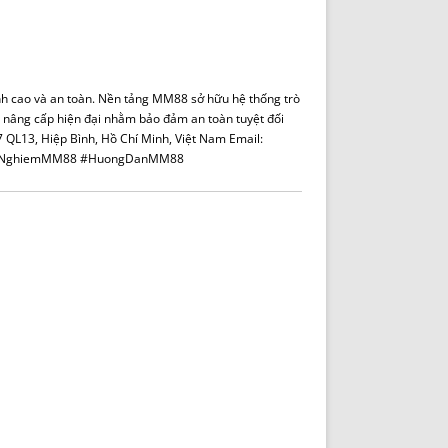
DE INICIO
PREMIO NYR
VORITOS
CONVENCIONES ANUALES
A IRPF
NUEVA ETAPA
AS
POLÍTICA DE PRIVACIDAD
ỉnh cao và an toàn. Nền tảng MM88 sở hữu hệ thống trò
IJUELAS
AVISO LEGAL
ợc nâng cấp hiện đại nhằm bảo đảm an toàn tuyệt đối
POTECA
REPORTAR INCIDENCIA
 QL13, Hiệp Bình, Hồ Chí Minh, Việt Nam Email:
aiNghiemMM88 #HuongDanMM88
PERES
LOGOTIPO
CES
ENTREVISTAS
SONRISA
ENVÍA CORREO
CANALES DE VÍDEO