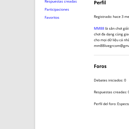
ENRIQUECIDAS
TITULARES 
Respuestas creadas
Perfil
NO DESESPERES
CAT
Participaciones
A MANO
SUCESIONES 
Registrado: hace 3 m
Favoritos
FUTURAS NORMAS
GEORREFE
MM88
là sân chơi gi
ALQUILE
chơi đa dạng cùng gia
TRI
cho mọi dữ liệu cá nh
mm88livegrcom@gm
LH Y C
¿SABIA
FRANCI
Foros
BÚSQUED
Debates iniciados: 0
Respuestas creadas: 
Perfil del foro: Espec