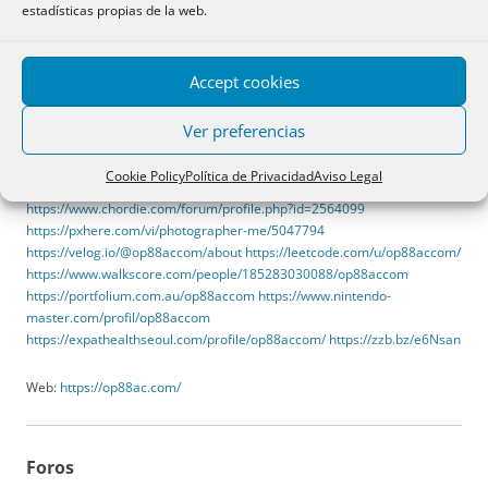
estadísticas propias de la web.
https://www.pinterest.com/op88accom/
https://vimeo.com/op88accom
https://gravatar.com/op88accom
https://issuu.com/op88accom
https://www.reverbnation.com/artist/op88accom
https://profile.hatena.ne.jp/op88accom/
Accept cookies
https://www.instapaper.com/p/op88accom
https://about.me/op88accom
https://telegra.ph/op88accom-06-14
https://wakelet.com/@op88accom
Ver preferencias
https://forum.dmec.vn/index.php?members/op88accom.200817/
https://www.myminifactory.com/users/op88accom
Cookie Policy
Política de Privacidad
Aviso Legal
https://hub.docker.com/u/op88accom
https://gifyu.com/op88accom
https://www.chordie.com/forum/profile.php?id=2564099
https://pxhere.com/vi/photographer-me/5047794
https://velog.io/@op88accom/about
https://leetcode.com/u/op88accom/
https://www.walkscore.com/people/185283030088/op88accom
https://portfolium.com.au/op88accom
https://www.nintendo-
master.com/profil/op88accom
https://expathealthseoul.com/profile/op88accom/
https://zzb.bz/e6Nsan
Web:
https://op88ac.com/
Foros