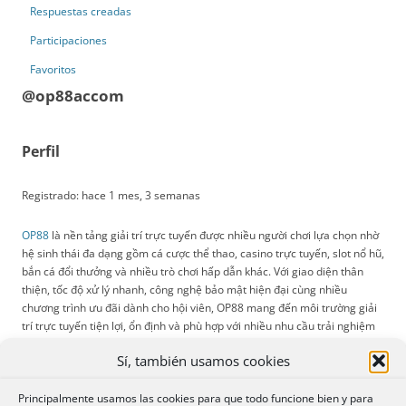
Respuestas creadas
Participaciones
Favoritos
@op88accom
Perfil
Registrado: hace 1 mes, 3 semanas
OP88
là nền tảng giải trí trực tuyến được nhiều người chơi lựa chọn nhờ
hệ sinh thái đa dạng gồm cá cược thể thao, casino trực tuyến, slot nổ hũ,
bắn cá đổi thưởng và nhiều trò chơi hấp dẫn khác. Với giao diện thân
thiện, tốc độ xử lý nhanh, công nghệ bảo mật hiện đại cùng nhiều
chương trình ưu đãi dành cho hội viên, OP88 mang đến môi trường giải
trí trực tuyến tiện lợi, ổn định và phù hợp với nhiều nhu cầu trải nghiệm
khác nhau. Trang chủ mới:
https://op88ac.com/
Địa chỉ: 4 Đại lộ Bình
Sí, también usamos cookies
Dương, hòa long, Lái Thiêu, Hồ Chí Minh, Vietnam Phone: 0933923988
Email: op88.accom@gmail.com Hashtags: #op88, #op88_casino,
Principalmente usamos las cookies para que todo funcione bien y para
#nha_cai_op88, #trang_chu_op88 #op88accom