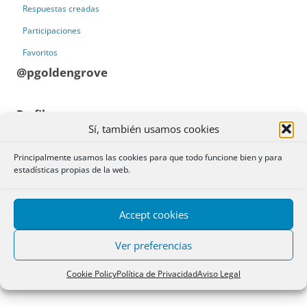
Respuestas creadas
Participaciones
Favoritos
@pgoldengrove
Perfil
Sí, también usamos cookies
Registrado: hace 3 meses
Principalmente usamos las cookies para que todo funcione bien y para
estadísticas propias de la web.
Prestige Golden Grove
is a newly launched residential community in
Velimela, Hyderabad. It features 10 towers with many apartment
options.The project offers 2, 3, and 4 BHK homes and has good
Accept cookies
connectivity to Gachibowli and nearby business hubs.
Prestige Golden
Grove Amenities
Ver preferencias
Web:
https://www.prestigegoldengrove.live/
Cookie Policy
Política de Privacidad
Aviso Legal