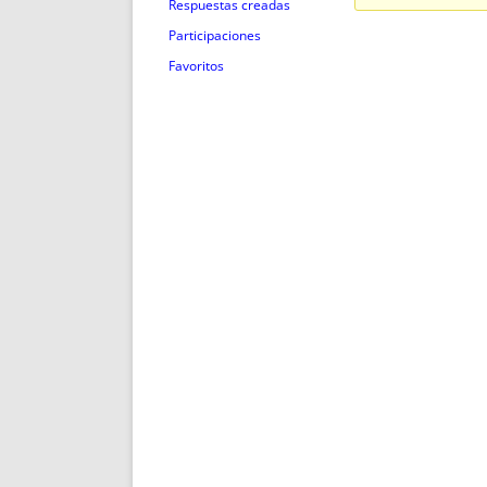
ENRIQUECIDAS
TITULARES 
Respuestas creadas
NO DESESPERES
CAT
Participaciones
A MANO
SUCESIONES 
Favoritos
FUTURAS NORMAS
GEORREFE
ALQUILE
TRI
LH Y C
¿SABIA
FRANCI
BÚSQUED