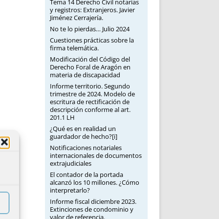
Tema 14 Derecho Civil notarias
y registros: Extranjeros. Javier
Jiménez Cerrajería.
No te lo pierdas… Julio 2024
Cuestiones prácticas sobre la
firma telemática.
Modificación del Código del
Derecho Foral de Aragón en
materia de discapacidad
Informe territorio. Segundo
trimestre de 2024. Modelo de
escritura de rectificación de
descripción conforme al art.
201.1 LH
¿Qué es en realidad un
guardador de hecho?[i]
Notificaciones notariales
internacionales de documentos
extrajudiciales
El contador de la portada
alcanzó los 10 millones. ¿Cómo
interpretarlo?
Informe fiscal diciembre 2023.
Extinciones de condominio y
valor de referencia.