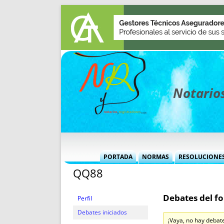
Notarios
PORTADA
NORMAS
RESOLUCIONE
QQ88
MÁS USADAS (CUADRO)
INFORMES 
INFORMES MENSUALES
VOCES P
Debates del fo
MÁS DESTACADAS
VOCES M
Perfil
TITULARES DESDE 2002
TITULARES
Debates iniciados
¡Vaya, no hay debat