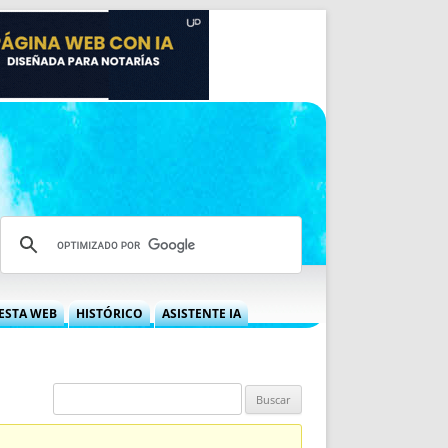
ESTA WEB
HISTÓRICO
ASISTENTE IA
A DGRN
QUÉ OFRECEMOS
 NIF
IDEARIO WEB
 LABORAL
QUIÉNES SOMOS
ÁBILES
HISTORIA