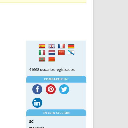
DE INICIO
PREMIO NYR
VORITOS
CONVENCIONES ANUALES
A IRPF
NUEVA ETAPA
AS
POLÍTICA DE PRIVACIDAD
IJUELAS
AVISO LEGAL
POTECA
REPORTAR INCIDENCIA
PERES
LOGOTIPO
CES
ENTREVISTAS
SONRISA
41668 usuarios registrados
ENVÍA CORREO
CANALES DE VÍDEO
COMPARTIR EN:
EN ESTA SECCIÓN
SC